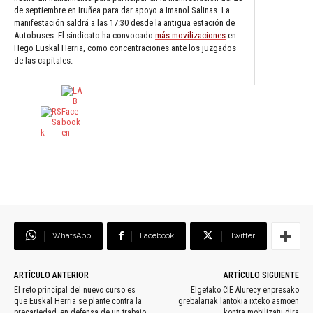
de septiembre en Iruñea para dar apoyo a Imanol Salinas. La
manifestación saldrá a las 17:30 desde la antigua estación de
Autobuses. El sindicato ha convocado
más movilizaciones
en
Hego Euskal Herria, como concentraciones ante los juzgados
de las capitales.
WhatsApp
Facebook
Twitter
ARTÍCULO ANTERIOR
ARTÍCULO SIGUIENTE
El reto principal del nuevo curso es
Elgetako CIE Alurecy enpresako
que Euskal Herria se plante contra la
grebalariak lantokia ixteko asmoen
precariedad, en defensa de un trabajo,
kontra mobilizatu dira