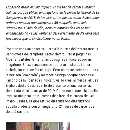
El pasado mayo el juez impuso 21 meses de cárcel a Imanol
Salinas porque utilizó un megáfono en la protesta laboral de La
Sangiovesa de 2018. Estos días otros jueces están deliberando
sobre el recurso que interpuso LAB a aquella sentencia
surrealista. Al hilo de ello, ocho miembros de LAB se han
encadenado hoy a las ventanas del Parlamento de Navarra para
reivindicar que el sindicalismo no es delito.
Ponerse con una pancarta junto a la puerta del restaurante La
Sangiovesa de Pamplona. Entrar dentro. Pegar pegatinas.
Mostrar carteles. Gritar unas consignas sindicales por un
megáfono. Si esas acciones se hubieran hecho de forma
aislada, no merecerían castigo. Pero como se hicieron todas a
la vez son “coacción” y merecen castigo porque exceden el
“ámbito de la libertada sindical”. Así lo cree, al menos, el juez
Emilio Labella Osés, y así lo dejó escrito en una sentencia
decretada el 16 de mayo de 2019. Como consecuencia de ello,
impuso una pena de 21 meses de cárcel al miembro de LAB
Imanol Salinas, ya que estuvo dinamizando dinamizando
aquella protesta con un megáfono. 21 meses de cárcel que
deberá cumplir.