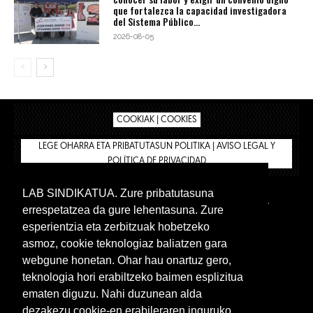
que fortalezca la capacidad investigadora
del Sistema Público...
2026-08-05
COOKIAK | COOKIES
LEGE OHARRA ETA PRIBATUTASUN POLITIKA | AVISO LEGAL Y
POLÍTICA DE PRIVACIDAD
LAB SINDIKATUA. Zure pribatutasuna
IPAR HEGOA
BIZILAN.EUS
AFÍLIATE
TIENDA
errespetatzea da gure lehentasuna. Zure
INTRANET 🔑
Euskera
Castellano
esperientzia eta zerbitzuak hobetzeko
asmoz, cookie teknologiaz baliatzen gara
webgune honetan. Ohar hau onartuz gero,
teknologia hori erabiltzeko baimen esplizitua
ematen diguzu. Nahi duzunean alda
dezakezu cookie-en erabileraren inguruko