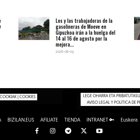
e
Los y las trabajadoras de la
y
gasolineras de Moeve en
Gipuzkoa irán a la huelga del
14 al 16 de agosto por la
mejora...
2026-08-05
LEGE OHARRA ETA PRIBATUTASUN
COOKIAK | COOKIES
AVISO LEGAL Y POLÍTICA DE 
A
BIZILAN.EUS
AFÍLIATE
TIENDA
INTRANET 🔑
Euskera