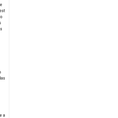
re
est
do
s
es
o
das
e a