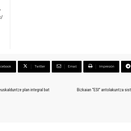
y
c/
acebook
Twitter
Email
Impresión
uskalduntze plan integral bat
Bizkaian “ESI” antolakuntza si