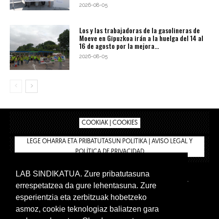
2026-08-05
Los y las trabajadoras de la gasolineras de
Moeve en Gipuzkoa irán a la huelga del 14 al
16 de agosto por la mejora...
2026-08-05
COOKIAK | COOKIES
LEGE OHARRA ETA PRIBATUTASUN POLITIKA | AVISO LEGAL Y
POLÍTICA DE PRIVACIDAD
LAB SINDIKATUA. Zure pribatutasuna
IPAR HEGOA
BIZILAN.EUS
AFÍLIATE
TIENDA
errespetatzea da gure lehentasuna. Zure
INTRANET 🔑
Euskera
Castellano
esperientzia eta zerbitzuak hobetzeko
asmoz, cookie teknologiaz baliatzen gara