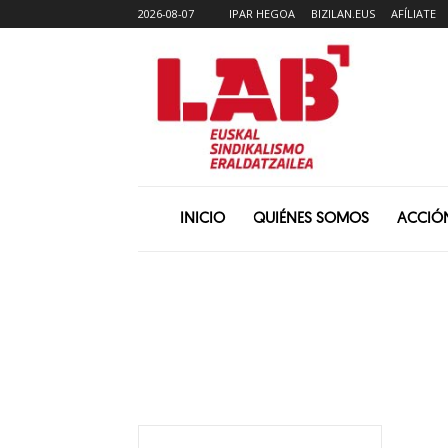
2026-08-07
IPAR HEGOA
BIZILAN.EUS
AFÍLIATE
INICIO
QUIÉNES SOMOS
ACCIÓ