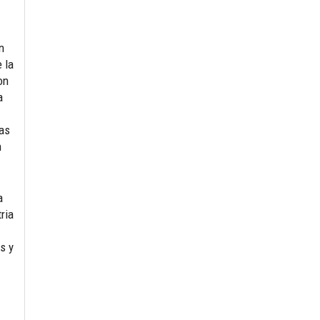
n
 la
on
a
las
n
a
ria
s y