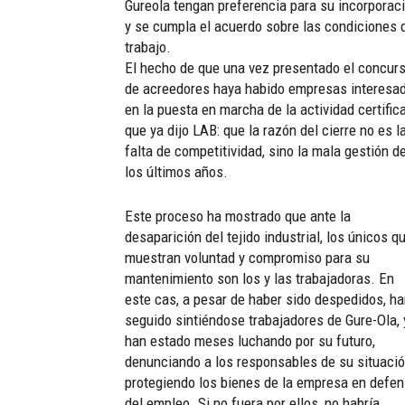
Gureola tengan preferencia para su incorporaci
y se cumpla el acuerdo sobre las condiciones 
trabajo.
El hecho de que una vez presentado el concur
de acreedores haya habido empresas interesa
en la puesta en marcha de la actividad certifica
que ya dijo LAB: que la razón del cierre no es l
falta de competitividad, sino la mala gestión d
los últimos años.
Este proceso ha mostrado que ante la
desaparición del tejido industrial, los únicos q
muestran voluntad y compromiso para su
mantenimiento son los y las trabajadoras. En
este cas, a pesar de haber sido despedidos, h
seguido sintiéndose trabajadores de Gure-Ola, 
han estado meses luchando por su futuro,
denunciando a los responsables de su situació
protegiendo los bienes de la empresa en defe
del empleo. Si no fuera por ellos, no habría