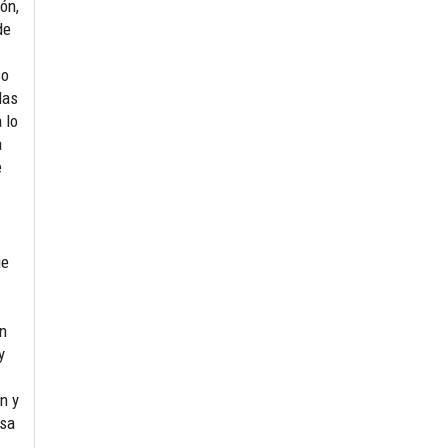
ón,
de
so
das
 lo
a
e
ue
an
y
n y
nsa