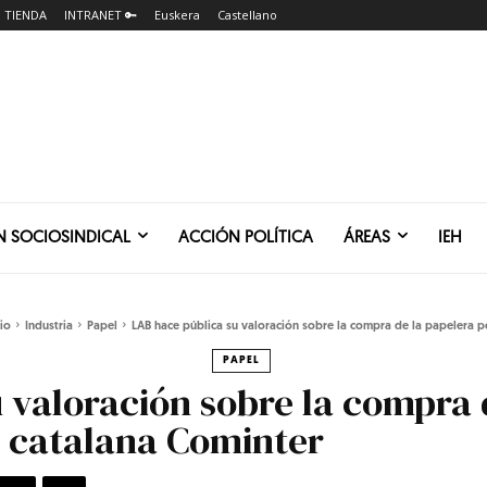
TIENDA
INTRANET 🔑
Euskera
Castellano
N SOCIOSINDICAL
ACCIÓN POLÍTICA
ÁREAS
IEH
cio
Industria
Papel
LAB hace pública su valoración sobre la compra de la papelera po
PAPEL
 valoración sobre la compra 
a catalana Cominter