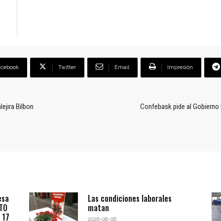
acebook
Twitter
Email
Impresión
ejira Bilbon
Confebask pide al Gobierno E
esa
Las condiciones laborales
BTO
matan
 17
2026-08-06