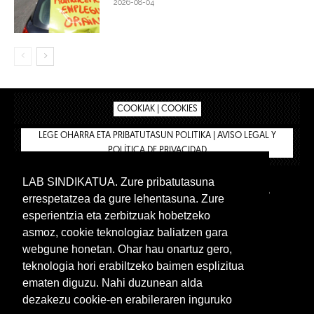
2026-08-04
COOKIAK | COOKIES
LEGE OHARRA ETA PRIBATUTASUN POLITIKA | AVISO LEGAL Y
POLÍTICA DE PRIVACIDAD
LAB SINDIKATUA. Zure pribatutasuna
IPAR HEGOA
BIZILAN.EUS
AFÍLIATE
TIENDA
errespetatzea da gure lehentasuna. Zure
INTRANET 🔑
Euskera
Castellano
esperientzia eta zerbitzuak hobetzeko
asmoz, cookie teknologiaz baliatzen gara
webgune honetan. Ohar hau onartuz gero,
teknologia hori erabiltzeko baimen esplizitua
ematen diguzu. Nahi duzunean alda
dezakezu cookie-en erabileraren inguruko