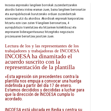
Incoesa enpresako langileen borrokak zuzendaritzarekin
akordio batera iristea eraman zuen, baina langileen berronartze
eta aurrejubilazioak burutzerako orduan zuzendaritzak
ezerezean utzi du akordioa. Akordioak enpresak kanporatzea
hitzartu ezin izan zuten 9 langileen berronartzea, 4
aurrejubilazio tramitatzea eta hitzarmen kolektiboaz eta
enpresaren bideragarritasunaz hitzegiteko negoziazio
prozesuaren berrartzea jasotzen zuen.
Lectura de los y las representantes de los
trabajadores y trabajadoras de INCOESA
INCOESA ha dinamitado el
acuerdo suscrito con la
representación de la plantilla
«Esta agresión sin precedentes contra la
plantilla nos empuja a convocar una huelga
indefinida a partir del día 17 de enero.
Estamos decididos y decididas a luchar para
que la dirección de INCOESA cumpla lo
acordado.
INCOESA está ubicada en Bedia y centra su