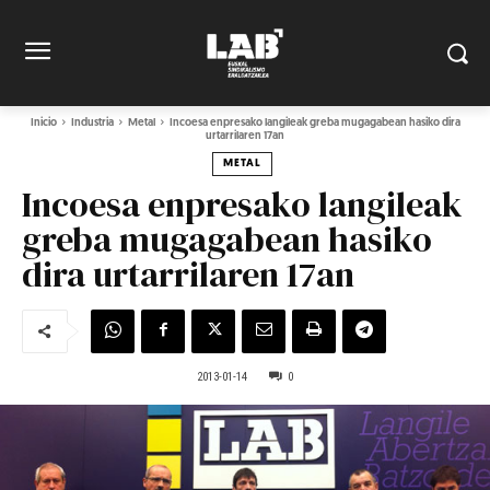
Inicio
Industria
Metal
Incoesa enpresako langileak greba mugagabean hasiko dira
urtarrilaren 17an
METAL
Incoesa enpresako langileak
greba mugagabean hasiko
dira urtarrilaren 17an
2013-01-14
0