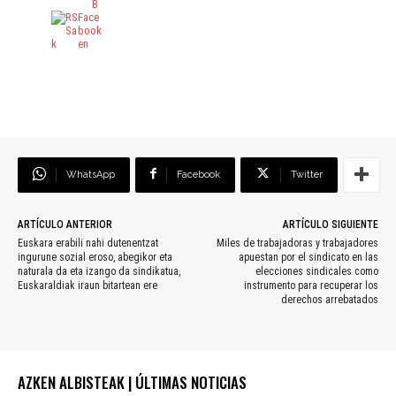
WhatsApp
Facebook
Twitter
ARTÍCULO ANTERIOR
ARTÍCULO SIGUIENTE
Euskara erabili nahi dutenentzat
Miles de trabajadoras y trabajadores
ingurune sozial eroso, abegikor eta
apuestan por el sindicato en las
naturala da eta izango da sindikatua,
elecciones sindicales como
Euskaraldiak iraun bitartean ere
instrumento para recuperar los
derechos arrebatados
AZKEN ALBISTEAK | ÚLTIMAS NOTICIAS