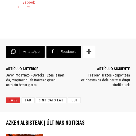
WhatsApp
Facebook
ARTÍCULO ANTERIOR
ARTÍCULO SIGUIENTE
Jeronimo Prieto: «Borroka luzea izanen
Presoen arazoa konpontzea
da, mugimenduak irauteko gisan
ezinbestekoa dela berretsi dugu
antolatu behar gara»
sindikatuok
TAGS
LAB
SINDICATO LAB
U30
AZKEN ALBISTEAK | ÚLTIMAS NOTICIAS