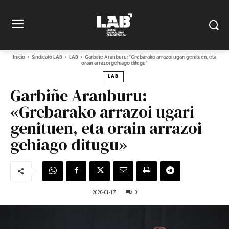
Inicio
Sindicato LAB
LAB
Garbiñe Aranburu: "Grebarako arrazoi ugari genituen, eta
orain arrazoi gehiago ditugu"
LAB
Garbiñe Aranburu:
«Grebarako arrazoi ugari
genituen, eta orain arrazoi
gehiago ditugu»
2020-01-17
0