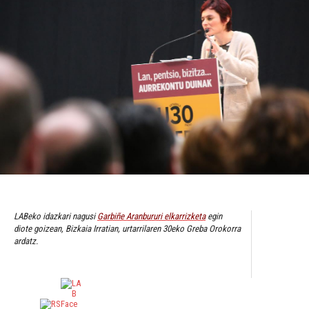
LABeko idazkari nagusi
Garbiñe Aranbururi elkarrizketa
egin
diote goizean, Bizkaia Irratian, urtarrilaren 30eko Greba Orokorra
ardatz.