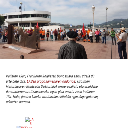
Irailaren 13an, Frankoren kolpistek Donostiara sartu zirela 83
urte bete dira.
LABen proposamenaren ondorioz
, Oroimen
historikoaren Kontseilu Sektorialak errepresaliatu eta eraildako
donostiarren oroitzapenerako egun gisa onartu zuen irailaren
13a. Hala, Ijentea kaleko oroitarrian ekitaldia egin dugu goizean,
udaletxe aurrean.