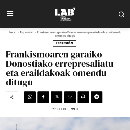
Inicio
Represión
Frankismoaren garaiko Donostiako errepresaliatu eta eraildakoak
omendu ditugu
REPRESIÓN
Frankismoaren garaiko
Donostiako errepresaliatu
eta eraildakoak omendu
ditugu
2019-09-13
0