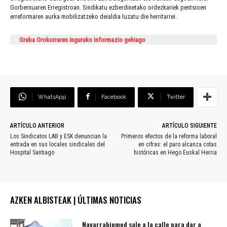
Gorbernuaren Erregistroan. Sindikatu ezberdinetako ordezkariek pentsioen
erreformaren aurka mobilizatzeko deialdia luzatu die herritarrei.
Greba Orokorraren inguruko informazio gehiago
WhatsApp
Facebook
Twitter
ARTÍCULO ANTERIOR
ARTÍCULO SIGUIENTE
Los Sindicatos LAB y ESK denuncian la
Primeros efectos de la reforma laboral
entrada en sus locales sindicales del
en cifras: el paro alcanza cotas
Hospital Santiago
históricas en Hego Euskal Herria
AZKEN ALBISTEAK | ÚLTIMAS NOTICIAS
Navarrabiomed sale a la calle para dar a