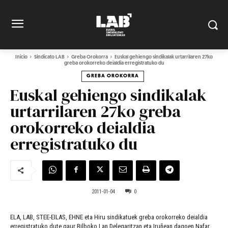
Inicio
Sindicato LAB
Greba Orokorra
Euskal gehiengo sindikalak urtarrilaren 27ko
greba orokorreko deialdia erregistratuko du
GREBA OROKORRA
Euskal gehiengo sindikalak
urtarrilaren 27ko greba
orokorreko deialdia
erregistratuko du
2011-01-04
0
ELA, LAB, STEE-EILAS, EHNE eta Hiru sindikatuek greba orokorreko deialdia
erregistratuko dute gaur Bilboko Lan Delegaritzan eta Iruñean dagoen Nafar