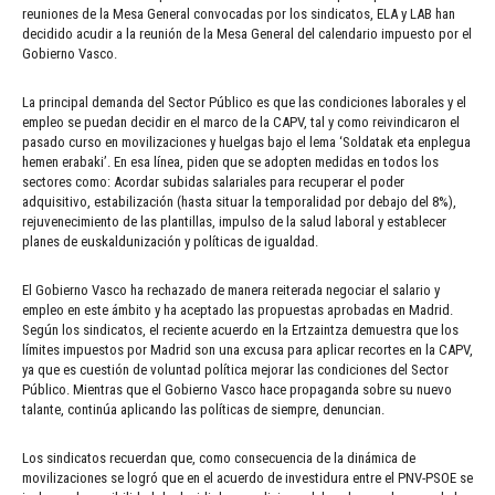
reuniones de la Mesa General convocadas por los sindicatos, ELA y LAB han
decidido acudir a la reunión de la Mesa General del calendario impuesto por el
Gobierno Vasco.
La principal demanda del Sector Público es que las condiciones laborales y el
empleo se puedan decidir en el marco de la CAPV, tal y como reivindicaron el
pasado curso en movilizaciones y huelgas bajo el lema ‘Soldatak eta enplegua
hemen erabaki’. En esa línea, piden que se adopten medidas en todos los
sectores como: Acordar subidas salariales para recuperar el poder
adquisitivo, estabilización (hasta situar la temporalidad por debajo del 8%),
rejuvenecimiento de las plantillas, impulso de la salud laboral y establecer
planes de euskaldunización y políticas de igualdad.
El Gobierno Vasco ha rechazado de manera reiterada negociar el salario y
empleo en este ámbito y ha aceptado las propuestas aprobadas en Madrid.
Según los sindicatos, el reciente acuerdo en la Ertzaintza demuestra que los
límites impuestos por Madrid son una excusa para aplicar recortes en la CAPV,
ya que es cuestión de voluntad política mejorar las condiciones del Sector
Público. Mientras que el Gobierno Vasco hace propaganda sobre su nuevo
talante, continúa aplicando las políticas de siempre, denuncian.
Los sindicatos recuerdan que, como consecuencia de la dinámica de
movilizaciones se logró que en el acuerdo de investidura entre el PNV-PSOE se