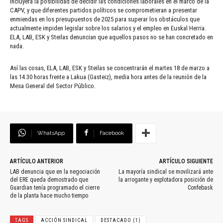
incluyera la posibilidad de decidir las condiciones laborales en el marco de la
CAPV, y que diferentes partidos políticos se comprometieran a presentar
enmiendas en los presupuestos de 2025 para superar los obstáculos que
actualmente impiden legislar sobre los salarios y el empleo en Euskal Herria.
ELA, LAB, ESK y Steilas denuncian que aquellos pasos no se han concretado en
nada.
Así las cosas, ELA, LAB, ESK y Steilas se concentrarán el martes 18 de marzo a
las 14.30 horas frente a Lakua (Gasteiz), media hora antes de la reunión de la
Mesa General del Sector Público.
WhatsApp
Facebook
ARTÍCULO ANTERIOR
ARTÍCULO SIGUIENTE
LAB denuncia que en la negociación
La mayoría sindical se movilizará ante
del ERE queda demostrado que
la arrogante y explotadora posición de
Guardian tenía programado el cierre
Confebask
de la planta hace mucho tiempo
TAGS
ACCIÓN SINDICAL
DESTACADO (1)