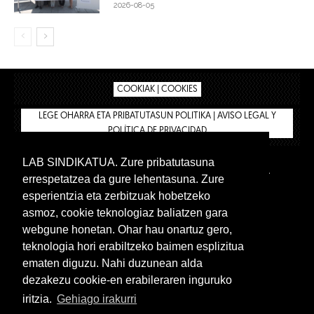
2026-08-05
COOKIAK | COOKIES
LEGE OHARRA ETA PRIBATUTASUN POLITIKA | AVISO LEGAL Y
POLÍTICA DE PRIVACIDAD
LAB SINDIKATUA. Zure pribatutasuna
IPAR HEGOA
BIZILAN.EUS
AFÍLIATE
TIENDA
errespetatzea da gure lehentasuna. Zure
INTRANET 🔑
Euskera
Castellano
esperientzia eta zerbitzuak hobetzeko
asmoz, cookie teknologiaz baliatzen gara
webgune honetan. Ohar hau onartuz gero,
teknologia hori erabiltzeko baimen esplizitua
ematen diguzu. Nahi duzunean alda
dezakezu cookie-en erabileraren inguruko
iritzia.
Gehiago irakurri