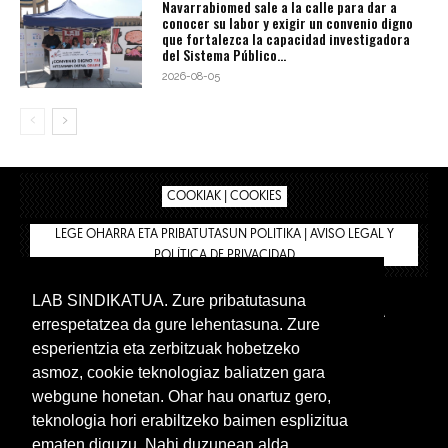
Navarrabiomed sale a la calle para dar a
conocer su labor y exigir un convenio digno
que fortalezca la capacidad investigadora
del Sistema Público...
2026-08-05
COOKIAK | COOKIES
LEGE OHARRA ETA PRIBATUTASUN POLITIKA | AVISO LEGAL Y
POLÍTICA DE PRIVACIDAD
LAB SINDIKATUA. Zure pribatutasuna
IPAR HEGOA
BIZILAN.EUS
AFÍLIATE
TIENDA
errespetatzea da gure lehentasuna. Zure
INTRANET 🔑
Euskera
Castellano
esperientzia eta zerbitzuak hobetzeko
asmoz, cookie teknologiaz baliatzen gara
webgune honetan. Ohar hau onartuz gero,
teknologia hori erabiltzeko baimen esplizitua
ematen diguzu. Nahi duzunean alda