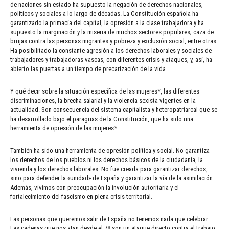
de naciones sin estado ha supuesto la negación de derechos nacionales,
políticos y sociales a lo largo de décadas. La Constitución española ha
garantizado la primacía del capital, la opresión a la clase trabajadora y ha
supuesto la marginación y la miseria de muchos sectores populares; caza de
brujas contra las personas migrantes y pobreza y exclusión social, entre otras.
Ha posibilitado la constante agresión a los derechos laborales y sociales de
trabajadores y trabajadoras vascas, con diferentes crisis y ataques, y, así, ha
abierto las puertas a un tiempo de precarización de la vida.
Y qué decir sobre la situación específica de las mujeres*, las diferentes
discriminaciones, la brecha salarial y la violencia sexista vigentes en la
actualidad. Son consecuencia del sistema capitalista y heteropatriarcal que se
ha desarrollado bajo el paraguas de la Constitución, que ha sido una
herramienta de opresión de las mujeres*.
También ha sido una herramienta de opresión política y social. No garantiza
los derechos de los pueblos ni los derechos básicos de la ciudadanía, la
vivienda y los derechos laborales. No fue creada para garantizar derechos,
sino para defender la «unidad» de España y garantizar la vía de la asimilación.
Además, vivimos con preocupación la involución autoritaria y el
fortalecimiento del fascismo en plena crisis territorial.
Las personas que queremos salir de España no tenemos nada que celebrar.
Las cadenas que nos atan desde el 78 son un ataque directo contra el trabajo