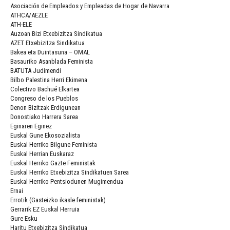
Asociación de Empleados y Empleadas de Hogar de Navarra
ATHCA/AEZLE
ATH-ELE
Auzoan Bizi Etxebizitza Sindikatua
AZET Etxebizitza Sindikatua
Bakea eta Duintasuna – OMAL
Basauriko Asanblada Feminista
BATUTA Judimendi
Bilbo Palestina Herri Ekimena
Colectivo Bachué Elkartea
Congreso de los Pueblos
Denon Bizitzak Erdigunean
Donostiako Harrera Sarea
Eginaren Eginez
Euskal Gune Ekosozialista
Euskal Herriko Bilgune Feminista
Euskal Herrian Euskaraz
Euskal Herriko Gazte Feministak
Euskal Herriko Etxebizitza Sindikatuen Sarea
Euskal Herriko Pentsiodunen Mugimendua
Ernai
Errotik (Gasteizko ikasle feministak)
Gerrarik EZ Euskal Herruia
Gure Esku
Haritu Etxebizitza Sindikatua