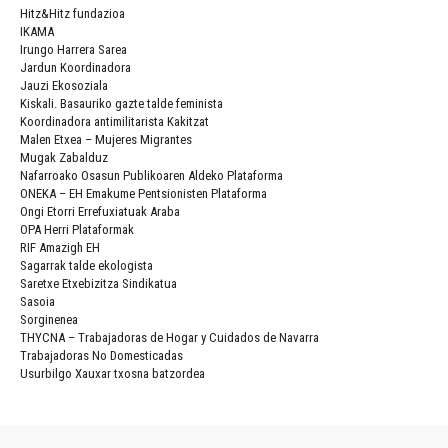
Hitz&Hitz fundazioa
IKAMA
Irungo Harrera Sarea
Jardun Koordinadora
Jauzi Ekosoziala
Kiskali. Basauriko gazte talde feminista
Koordinadora antimilitarista Kakitzat
Malen Etxea – Mujeres Migrantes
Mugak Zabalduz
Nafarroako Osasun Publikoaren Aldeko Plataforma
ONEKA – EH Emakume Pentsionisten Plataforma
Ongi Etorri Errefuxiatuak Araba
OPA Herri Plataformak
RIF Amazigh EH
Sagarrak talde ekologista
Saretxe Etxebizitza Sindikatua
Sasoia
Sorginenea
THYCNA – Trabajadoras de Hogar y Cuidados de Navarra
Trabajadoras No Domesticadas
Usurbilgo Xauxar txosna batzordea