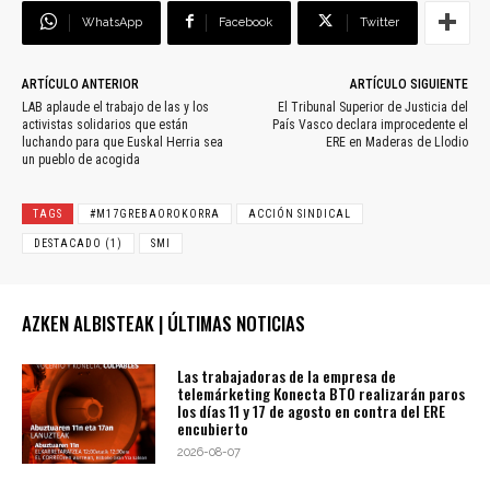
WhatsApp
Facebook
Twitter
ARTÍCULO ANTERIOR
ARTÍCULO SIGUIENTE
LAB aplaude el trabajo de las y los
El Tribunal Superior de Justicia del
activistas solidarios que están
País Vasco declara improcedente el
luchando para que Euskal Herria sea
ERE en Maderas de Llodio
un pueblo de acogida
TAGS
#M17GREBAOROKORRA
ACCIÓN SINDICAL
DESTACADO (1)
SMI
AZKEN ALBISTEAK | ÚLTIMAS NOTICIAS
Las trabajadoras de la empresa de
telemárketing Konecta BTO realizarán paros
los días 11 y 17 de agosto en contra del ERE
encubierto
2026-08-07