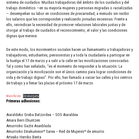
sistema de cuidados. Muchas trabajadoras del ámbito de los cuidados y del
trabajo doméstico —en su mayoría mujeres y personas migradas o racializadas
— desempeñan su labor en condiciones de precariedad, a menudo sin recibir
los salarios que les corresponden y realizando jornadas excesivas. Frente a
ello, reivindican la necesidad de promover relaciones laborales justas y de
otorgar al trabajo de cuidados el reconocimiento, el valor y las condiciones
dignas que merece.
De este modo, los movimientos sociales hacen un llamamiento a trabajadoras y
trabajadores, estudiantes, pensionistas y a toda la ciudadanía a participar en
la huelga el 17 de marzo y a salir a la calle en las movilizaciones convocadas.
Tal y como han señalado, “es el momento de responder a la situación. La
organización y la movilización son el único camino para lograr condiciones de
vida y de trabajo dignas”. Por ello, han llamado a vaciar las calles y los centros
de trabajo y a llenar las plazas el próximo 17 de marzo.
Manifiesto
Deskargatu
Primeras adhesiones:
Aiaraldeko Greba Batzordea – SOS Aiaraldea
Amara Berri Ehuntzen
Amurrioko Gazte Asanblada
Amurrioko Emakumeon* Sarea – Red de Mujeres* de amurrio
Arteako Herriko Benta