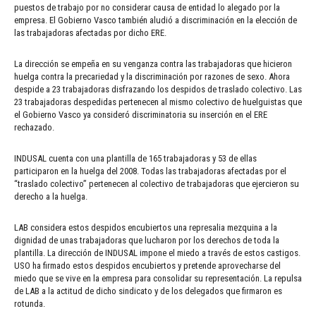
puestos de trabajo por no considerar causa de entidad lo alegado por la
empresa. El Gobierno Vasco también aludió a discriminación en la elección de
las trabajadoras afectadas por dicho ERE.
La dirección se empeña en su venganza contra las trabajadoras que hicieron
huelga contra la precariedad y la discriminación por razones de sexo. Ahora
despide a 23 trabajadoras disfrazando los despidos de traslado colectivo. Las
23 trabajadoras despedidas pertenecen al mismo colectivo de huelguistas que
el Gobierno Vasco ya consideró discriminatoria su inserción en el ERE
rechazado.
INDUSAL cuenta con una plantilla de 165 trabajadoras y 53 de ellas
participaron en la huelga del 2008. Todas las trabajadoras afectadas por el
“traslado colectivo” pertenecen al colectivo de trabajadoras que ejercieron su
derecho a la huelga.
LAB considera estos despidos encubiertos una represalia mezquina a la
dignidad de unas trabajadoras que lucharon por los derechos de toda la
plantilla. La dirección de INDUSAL impone el miedo a través de estos castigos.
USO ha firmado estos despidos encubiertos y pretende aprovecharse del
miedo que se vive en la empresa para consolidar su representación. La repulsa
de LAB a la actitud de dicho sindicato y de los delegados que firmaron es
rotunda.