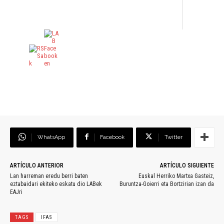
WhatsApp
Facebook
Twitter
ARTÍCULO ANTERIOR
ARTÍCULO SIGUIENTE
Lan harreman eredu berri baten
Euskal Herriko Martxa Gasteiz,
eztabaidari ekiteko eskatu dio LABek
Buruntza-Goierri eta Bortzirian izan da
EAJri
TAGS
IFAS