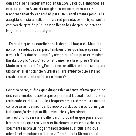
demanda se ha incrementado en un 25%. ¿Por qué entonces se
explica que en Murrieta acogían en estos momentos a 4
menores teniendo capacidad para 10? Sencillamente porque la
acogida se está canalizando vía red privada; es decir, se vacían
centros de gestión pública y se llenan los de gestión privada.
Negocio redondo para algunos.
– Es cierto que las condiciones físicas del hogar de Murrieta
no son las adecuadas, pero también lo es que hace apenas 6
meses la Diputación compró y acondicionó un piso en el mismo
Barakaldo y lo “cedió” automáticamente a la empresa Stella
Maris para su gestión. ¿Por qué no se utilizó este recurso para
ubicar en él el hogar de Murrieta si era evidente que éste no
reunía los requisitos físicos mínimos?
Por otra parte, el área que dirige Pilar Ardanza afirma que no se
destruirá empleo, puesto que el personal laboral afectado será
reubicado en el resto de los hogares de la red y de esta manera
se reforzarán los mismos. De nuevo verdades a medias: ningún
trabajador/a de la plantilla de Murrieta y los pisos
semiautónomos irá a la calle, pero no cuentan qué pasará con
las personas que realizan sustituciones en este servicio; no
solamente habrá un hogar menos donde sustituir, sino que
además el mencionado “refuerzo” hará que la Dirección del