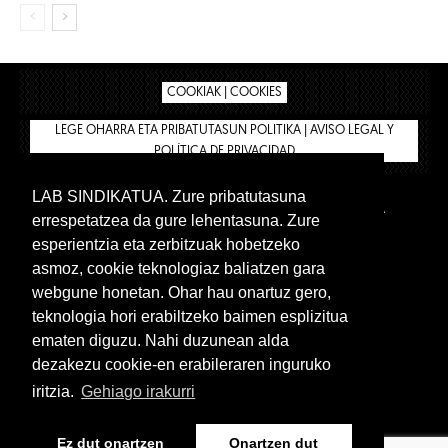
COOKIAK | COOKIES
LEGE OHARRA ETA PRIBATUTASUN POLITIKA | AVISO LEGAL Y
POLÍTICA DE PRIVACIDAD
LAB SINDIKATUA. Zure pribatutasuna
IPAR HEGOA
BIZILAN.EUS
AFÍLIATE
TIENDA
errespetatzea da gure lehentasuna. Zure
INTRANET 🔑
Euskera
Castellano
esperientzia eta zerbitzuak hobetzeko
asmoz, cookie teknologiaz baliatzen gara
webgune honetan. Ohar hau onartuz gero,
teknologia hori erabiltzeko baimen esplizitua
ematen diguzu. Nahi duzunean alda
dezakezu cookie-en erabileraren inguruko
iritzia.
Gehiago irakurri
www.lab.eus
Ez dut onartzen
Onartzen dut