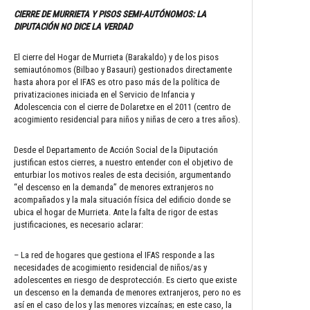
CIERRE DE MURRIETA Y PISOS SEMI-AUTÓNOMOS: LA
DIPUTACIÓN NO DICE LA VERDAD
El cierre del Hogar de Murrieta (Barakaldo) y de los pisos
semiautónomos (Bilbao y Basauri) gestionados directamente
hasta ahora por el IFAS es otro paso más de la política de
privatizaciones iniciada en el Servicio de Infancia y
Adolescencia con el cierre de Dolaretxe en el 2011 (centro de
acogimiento residencial para niños y niñas de cero a tres años).
Desde el Departamento de Acción Social de la Diputación
justifican estos cierres, a nuestro entender con el objetivo de
enturbiar los motivos reales de esta decisión, argumentando
“el descenso en la demanda” de menores extranjeros no
acompañados y la mala situación física del edificio donde se
ubica el hogar de Murrieta. Ante la falta de rigor de estas
justificaciones, es necesario aclarar:
– La red de hogares que gestiona el IFAS responde a las
necesidades de acogimiento residencial de niños/as y
adolescentes en riesgo de desprotección. Es cierto que existe
un descenso en la demanda de menores extranjeros, pero no es
así en el caso de los y las menores vizcaínas; en este caso, la