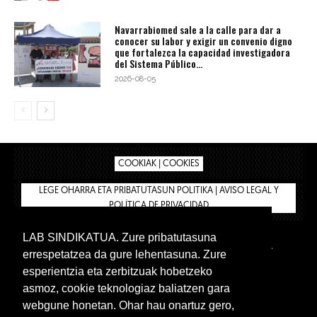
Navarrabiomed sale a la calle para dar a
conocer su labor y exigir un convenio digno
que fortalezca la capacidad investigadora
del Sistema Público...
2026-08-05
COOKIAK | COOKIES
LEGE OHARRA ETA PRIBATUTASUN POLITIKA | AVISO LEGAL Y
POLÍTICA DE PRIVACIDAD
LAB SINDIKATUA. Zure pribatutasuna
IPAR HEGOA
BIZILAN.EUS
AFÍLIATE
TIENDA
errespetatzea da gure lehentasuna. Zure
INTRANET 🔑
Euskera
Castellano
esperientzia eta zerbitzuak hobetzeko
asmoz, cookie teknologiaz baliatzen gara
webgune honetan. Ohar hau onartuz gero,