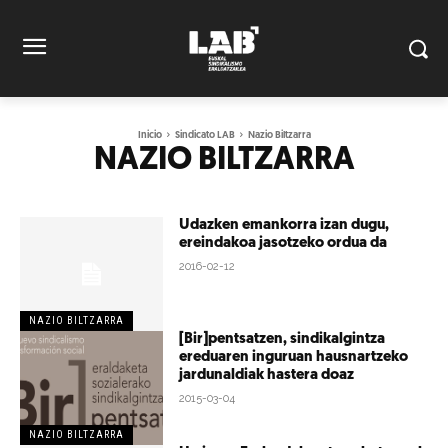
Inicio
Sindicato LAB
Nazio Biltzarra
NAZIO BILTZARRA
Udazken emankorra izan dugu,
ereindakoa jasotzeko ordua da
2016-02-12
NAZIO BILTZARRA
[Bir]pentsatzen, sindikalgintza
ereduaren inguruan hausnartzeko
jardunaldiak hastera doaz
2015-03-04
NAZIO BILTZARRA