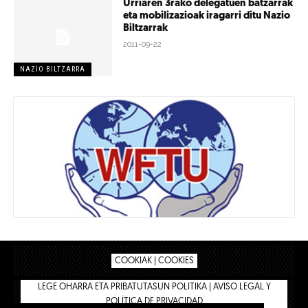
Urriaren 3rako delegatuen batzarrak
eta mobilizazioak iragarri ditu Nazio
Biltzarrak
2011-09-22
NAZIO BILTZARRA
COOKIAK | COOKIES
LEGE OHARRA ETA PRIBATUTASUN POLITIKA | AVISO LEGAL Y
POLÍTICA DE PRIVACIDAD