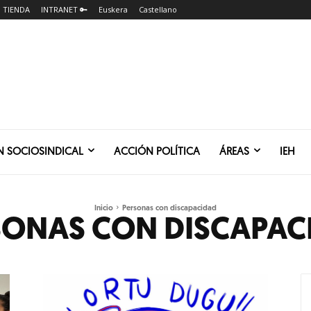
TIENDA
INTRANET 🔑
Euskera
Castellano
N SOCIOSINDICAL
ACCIÓN POLÍTICA
ÁREAS
IEH
Inicio
Personas con discapacidad
SONAS CON DISCAPAC