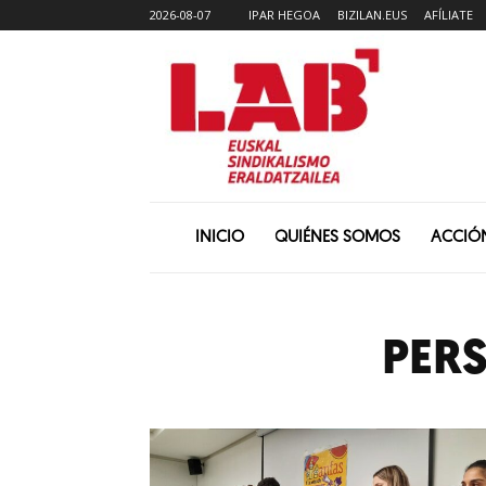
2026-08-07
IPAR HEGOA
BIZILAN.EUS
AFÍLIATE
INICIO
QUIÉNES SOMOS
ACCIÓ
PER