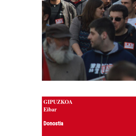
GIPUZKOA
Eibar
Donostia