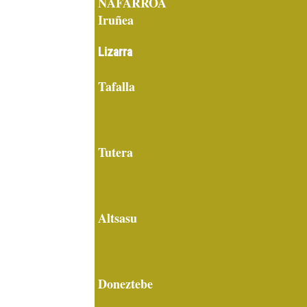
NAFARROA
Iruñea
Lizarra
Tafalla
Tutera
Altsasu
Doneztebe