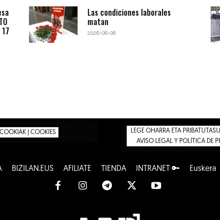
esa
Las condiciones laborales
BTO
matan
 17
2026-08-06
LEGE OHARRA ETA PRIBATUTASUN
COOKIAK | COOKIES
AVISO LEGAL Y POLÍTICA DE 
A
BIZILAN.EUS
AFÍLIATE
TIENDA
INTRANET 🔑
Euskera