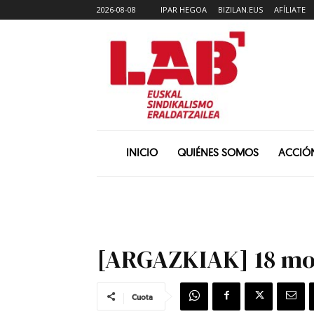
2026-08-08
IPAR HEGOA
BIZILAN.EUS
AFÍLIATE
INICIO
QUIÉNES SOMOS
ACCIÓ
[ARGAZKIAK] 18 mob
Cuota