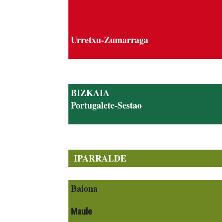
Urretxu-Zumarraga
BIZKAIA
Portugalete-Sestao
IPARRALDE
Baiona
Maule