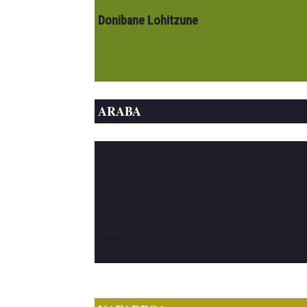
Donibane Lohitzune
ARABA
Amurrio
Gasteiz
Oion