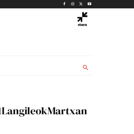
M1LangileokMartxan