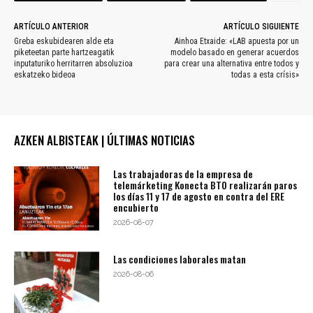
ARTÍCULO ANTERIOR
ARTÍCULO SIGUIENTE
Greba eskubidearen alde eta
Ainhoa Etxaide: «LAB apuesta por un
piketeetan parte hartzeagatik
modelo basado en generar acuerdos
inputaturiko herritarren absoluzioa
para crear una alternativa entre todos y
eskatzeko bideoa
todas a esta crísis»
AZKEN ALBISTEAK | ÚLTIMAS NOTICIAS
Las trabajadoras de la empresa de
telemárketing Konecta BTO realizarán paros
los días 11 y 17 de agosto en contra del ERE
encubierto
2026-08-07
Las condiciones laborales matan
2026-08-06