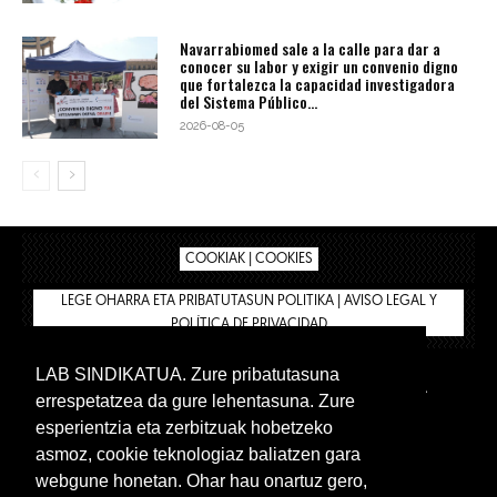
Navarrabiomed sale a la calle para dar a
conocer su labor y exigir un convenio digno
que fortalezca la capacidad investigadora
del Sistema Público...
2026-08-05
COOKIAK | COOKIES
LEGE OHARRA ETA PRIBATUTASUN POLITIKA | AVISO LEGAL Y
POLÍTICA DE PRIVACIDAD
LAB SINDIKATUA. Zure pribatutasuna
IPAR HEGOA
BIZILAN.EUS
AFÍLIATE
TIENDA
errespetatzea da gure lehentasuna. Zure
INTRANET 🔑
Euskera
Castellano
esperientzia eta zerbitzuak hobetzeko
asmoz, cookie teknologiaz baliatzen gara
webgune honetan. Ohar hau onartuz gero,