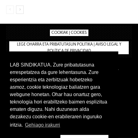
COOKIAK | COOKIES
LEGE OHARRA ETA PRIBATUTASUN POLITIKA | AVISO LEGAL Y
POLÍTICA DE PRIVACIDAD
LAB SINDIKATUA. Zure pribatutasuna
IPAR HEGOA
BIZILAN.EUS
AFÍLIATE
TIENDA
errespetatzea da gure lehentasuna. Zure
INTRANET 🔑
Euskera
Castellano
esperientzia eta zerbitzuak hobetzeko
asmoz, cookie teknologiaz baliatzen gara
webgune honetan. Ohar hau onartuz gero,
teknologia hori erabiltzeko baimen esplizitua
ematen diguzu. Nahi duzunean alda
dezakezu cookie-en erabileraren inguruko
iritzia.
Gehiago irakurri
www.lab.eus