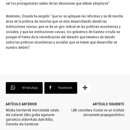
ser los protagonistas reales de las decisiones que deben adoptarse".
Asimismo, Etxaide ha exigido "que no se apliquen las reformas y se dé marcha
atras en la politica de recortes que se esta desarrollando desde las
instituciones vascas; que se de un giro radical en las politicas económicas y
sociales; y que las instituciones vascas, los gobiernos de Gasteiz e Iruña se
pongan el frente de la reivindicación del derecho que tenemos de decidir
sobre las politicas económicas y sociales que se tienen que desarrollar en
nuestro ámbito".
WhatsApp
Facebook
ARTÍCULO ANTERIOR
ARTÍCULO SIGUIENTE
Milaka herritarrek murrizketak salatu
LAB considera Osalan es un instituto
eta irailaren 26ko greba egunaren
únicamente propagandístico
garrantzia aldarrikatu dute Bilbo,
Donostia eta Gasteizen