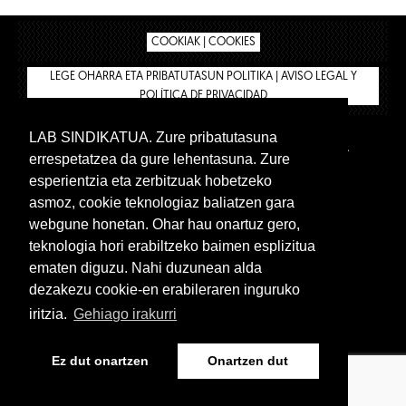
COOKIAK | COOKIES
LEGE OHARRA ETA PRIBATUTASUN POLITIKA | AVISO LEGAL Y
POLÍTICA DE PRIVACIDAD
LAB SINDIKATUA. Zure pribatutasuna
IPAR HEGOA
BIZILAN.EUS
AFÍLIATE
TIENDA
errespetatzea da gure lehentasuna. Zure
INTRANET 🔑
Euskera
Castellano
esperientzia eta zerbitzuak hobetzeko
asmoz, cookie teknologiaz baliatzen gara
webgune honetan. Ohar hau onartuz gero,
teknologia hori erabiltzeko baimen esplizitua
ematen diguzu. Nahi duzunean alda
dezakezu cookie-en erabileraren inguruko
iritzia.
Gehiago irakurri
www.lab.eus
Ez dut onartzen
Onartzen dut
Euskera
Castellano