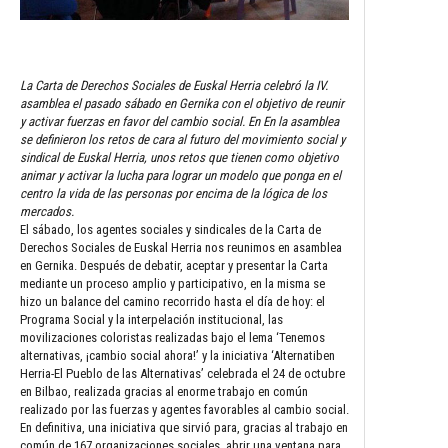
La Carta de Derechos Sociales de Euskal Herria celebró la IV.
asamblea el pasado sábado en Gernika con el objetivo de reunir
y activar fuerzas en favor del cambio social. En En la asamblea
se definieron los retos de cara al futuro del movimiento social y
sindical de Euskal Herria, unos retos que tienen como objetivo
animar y activar la lucha para lograr un modelo que ponga en el
centro la vida de las personas por encima de la lógica de los
mercados.
El sábado, los agentes sociales y sindicales de la Carta de
Derechos Sociales de Euskal Herria nos reunimos en asamblea
en Gernika. Después de debatir, aceptar y presentar la Carta
mediante un proceso amplio y participativo, en la misma se
hizo un balance del camino recorrido hasta el día de hoy: el
Programa Social y la interpelación institucional, las
movilizaciones coloristas realizadas bajo el lema ‘Tenemos
alternativas, ¡cambio social ahora!’ y la iniciativa ‘Alternatiben
Herria-El Pueblo de las Alternativas’ celebrada el 24 de octubre
en Bilbao, realizada gracias al enorme trabajo en común
realizado por las fuerzas y agentes favorables al cambio social.
En definitiva, una iniciativa que sirvió para, gracias al trabajo en
común de 167 organizaciones sociales, abrir una ventana para