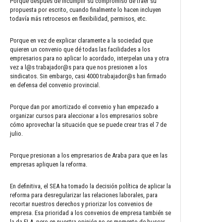
Porque después de incumplir su compromiso de traer su
propuesta por escrito, cuando finalmente lo hacen incluyen
todavía más retrocesos en flexibilidad, permisos, etc.
Porque en vez de explicar claramente a la sociedad que
quieren un convenio que dé todas las facilidades a los
empresarios para no aplicar lo acordado, interpelan una y otra
vez a l@s trabajador@s para que nos presionen a los
sindicatos. Sin embargo, casi 4000 trabajador@s han firmado
en defensa del convenio provincial.
Porque dan por amortizado el convenio y han empezado a
organizar cursos para aleccionar a los empresarios sobre
cómo aprovechar la situación que se puede crear tras el 7 de
julio.
Porque presionan a los empresarios de Araba para que en las
empresas apliquen la reforma.
En definitiva, el SEA ha tomado la decisión política de aplicar la
reforma para desregularizar las relaciones laborales, para
recortar nuestros derechos y priorizar los convenios de
empresa. Esa prioridad a los convenios de empresa también se
la da ELA, pero en nuestra opinión no es momento de buscar