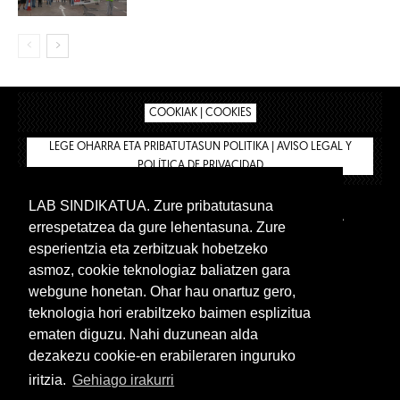
COOKIAK | COOKIES
LEGE OHARRA ETA PRIBATUTASUN POLITIKA | AVISO LEGAL Y
POLÍTICA DE PRIVACIDAD
LAB SINDIKATUA. Zure pribatutasuna
IPAR HEGOA
BIZILAN.EUS
AFÍLIATE
TIENDA
errespetatzea da gure lehentasuna. Zure
INTRANET 🔑
Euskera
Castellano
esperientzia eta zerbitzuak hobetzeko
asmoz, cookie teknologiaz baliatzen gara
webgune honetan. Ohar hau onartuz gero,
teknologia hori erabiltzeko baimen esplizitua
ematen diguzu. Nahi duzunean alda
dezakezu cookie-en erabileraren inguruko
iritzia.
Gehiago irakurri