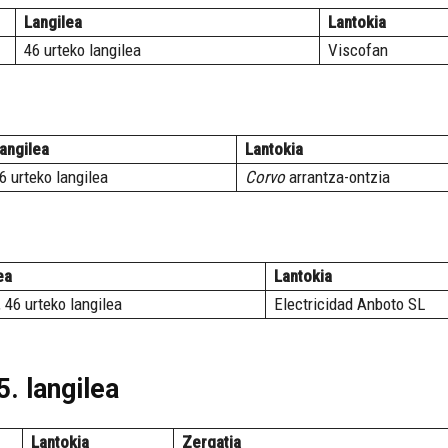
Langilea
Lantokia
46 urteko langilea
Viscofan
angilea
Lantokia
6 urteko langilea
Corvo
arrantza-ontzia
ea
Lantokia
 46 urteko langilea
Electricidad Anboto SL
. langilea
Lantokia
Zergatia