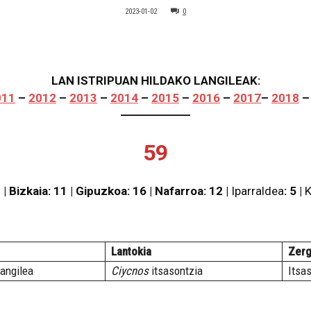
2023-01-02
0
LAN ISTRIPUAN HILDAKO LANGILEAK:
011
–
2012
–
2013
–
2014
–
2015
–
2016
–
2017
–
2018
59
 |
Bizkaia
: 11 |
Gipuzkoa
: 16 |
Nafarroa
: 12 |
Iparraldea
: 5 |
K
Lantokia
Zerg
langilea
Ciycnos
itsasontzia
Itsa