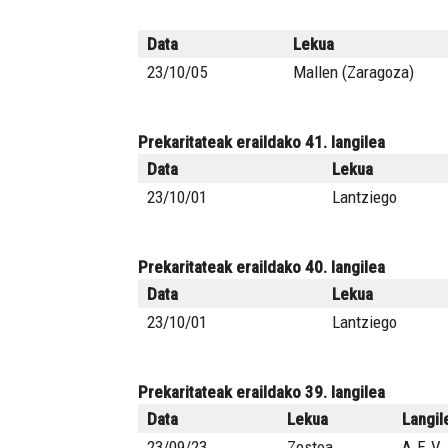
Data
Lekua
23/10/05
Mallen (Zaragoza)
Prekaritateak eraildako 41. langilea
Data
Lekua
23/10/01
Lantziego
Prekaritateak eraildako 40. langilea
Data
Lekua
23/10/01
Lantziego
Prekaritateak eraildako 39. langilea
Data
Lekua
Langil
23/09/23
Zestoa
A.E.V.,