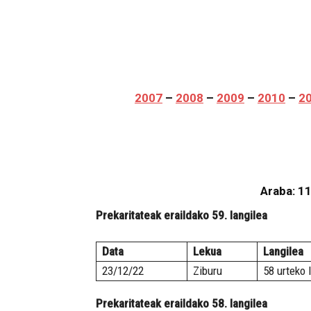
2007
–
2008
–
2009
–
2010
–
2
Araba
: 11
Prekaritateak eraildako 59. langilea
Data
Lekua
Langilea
23/12/22
Ziburu
58 urteko 
Prekaritateak eraildako 58. langilea