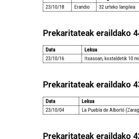
23/10/18
Erandio
32 urteko langilea
Prekaritateak eraildako 44
Data
Lekua
23/10/16
Itsasoan, kostaldetik 10 mi
Prekaritateak eraildako 43
Data
Lekua
23/10/04
La Puebla de Albortó (Zara
Prekaritateak eraildako 42