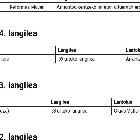
Reformas Maver
Amiantoa kentzeko lanetan altueratik ero
. langilea
Langilea
Lantok
liara
59 urteko langilea
Arrant
. langilea
Langilea
Lantokia
goza)
58 urteko langilea
Gruas Vallar
. langilea