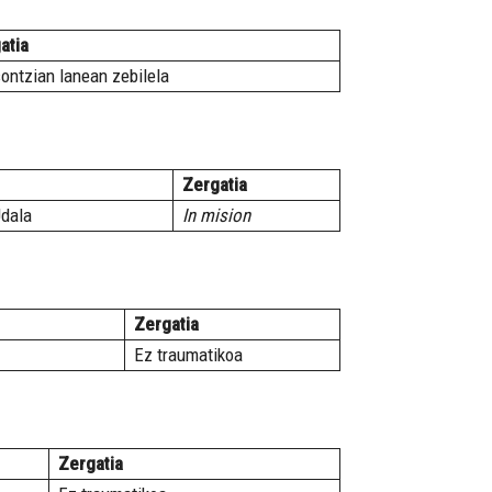
atia
sontzian lanean zebilela
Zergatia
Udala
In mision
Zergatia
Ez traumatikoa
Zergatia