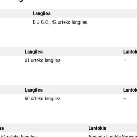
Langilea
E.J.G.C., 42 urteko langilea
Langilea
Lantok
61 urteko langilea
–
Langilea
Lantok
60 urteko langilea
–
ea
Lantokia
 54 urteko langilea
Acciona Facility Servic