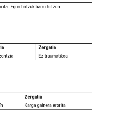
rita. Egun batzuk barru hil zen
ia
Zergatia
zontzia
Ez traumatikoa
Zergatia
ín
Karga gainera erorita