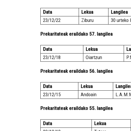
Data
Lekua
Langilea
23/12/22
Ziburu
30 urteko 
Prekaritateak eraildako 57. langilea
Data
Lekua
La
23/12/18
Oiartzun
P.
Prekaritateak eraildako 56. langilea
Data
Lekua
Langile
23/12/15
Andoain
L.A.M.M
Prekaritateak eraildako 55. langilea
Data
Lekua