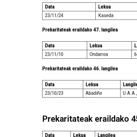
Data
Lekua
23/11/24
Kaseda
Prekaritateak eraildako 47. langilea
Data
Lekua
L
23/11/10
Ondarroa
6
Prekaritateak eraildako 46. langilea
Data
Lekua
Langil
23/10/23
Abadiño
U.A.A.,
Prekaritateak eraildako 45
Data
Lekua
Langilea