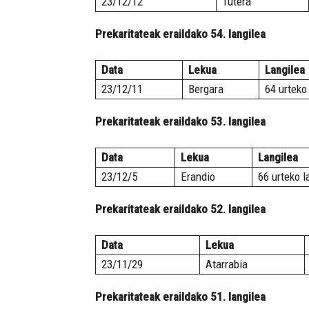
23/12/12
Tutera
Prekaritateak eraildako 54. langilea
Data
Lekua
Langilea
23/12/11
Bergara
64 urteko
Prekaritateak eraildako 53. langilea
Data
Lekua
Langilea
23/12/5
Erandio
66 urteko l
Prekaritateak eraildako 52. langilea
Data
Lekua
23/11/29
Atarrabia
Prekaritateak eraildako 51. langilea