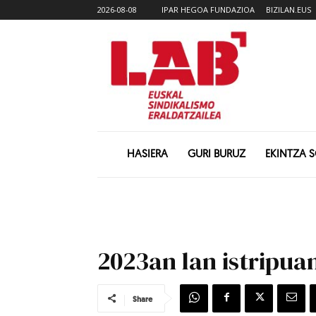
2026-08-08
IPAR HEGOA FUNDAZIOA
BIZILAN.EUS
HASIERA
GURI BURUZ
EKINTZA 
2023an lan istripua
Share