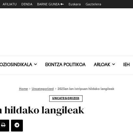
AFILIATU
DENDA
BARNE GUNEA 🔑
Euskara
Gaztelera
SOZIOSINDIKALA
EKINTZA POLITIKOA
ARLOAK
IEH
Home
Uncategorized
2023an lan istripuan hildako langileak
UNCATEGORIZED
n hildako langileak