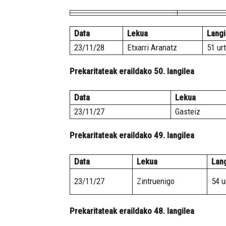
Data
Lekua
Langi
23/11/28
Etxarri Aranatz
51 ur
Prekaritateak eraildako 50. langilea
Data
Lekua
23/11/27
Gasteiz
Prekaritateak eraildako 49. langilea
Data
Lekua
Lang
23/11/27
Zintruenigo
54 u
Prekaritateak eraildako 48. langilea