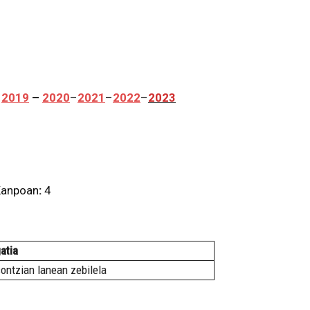
–
2019
–
2020
–
2021
–
2022
–
2023
anpoan
:
4
atia
sontzian lanean zebilela