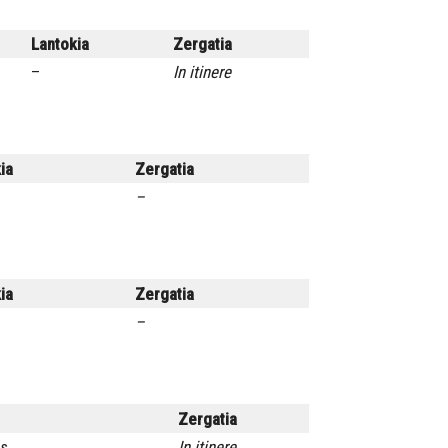
Lantokia
Zergatia
–
In itinere
ia
Zergatia
–
ia
Zergatia
–
Zergatia
es
In itinere