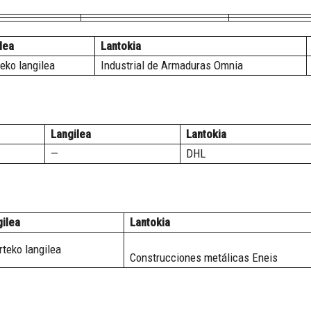
lea
Lantokia
teko langilea
Industrial de Armaduras Omnia
Langilea
Lantokia
—
DHL
ilea
Lantokia
rteko langilea
Construcciones metálicas Eneis