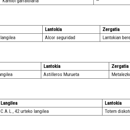
Kamioi garraiolaria
—
Lantokia
Zergatia
 langilea
Alcor seguridad
Lantokian ber
Lantokia
Zergatia
angilea
Astilleros Murueta
Metalezko
Langilea
Lantokia
C.A.L., 42 urteko langilea
Totem diskot