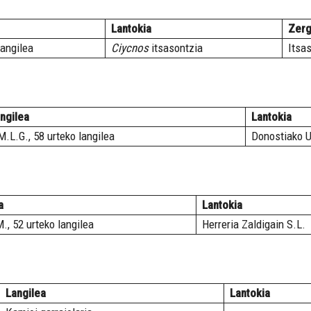
Lantokia
Zerg
langilea
Ciycnos
itsasontzia
Itsa
ngilea
Lantokia
M.L.G., 58 urteko langilea
Donostiako 
a
Lantokia
., 52 urteko langilea
Herreria Zaldigain S.L.
Langilea
Lantokia