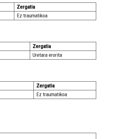
Zergatia
Ez traumatikoa
Zergatia
Uretara erorita
Zergatia
Ez traumatikoa