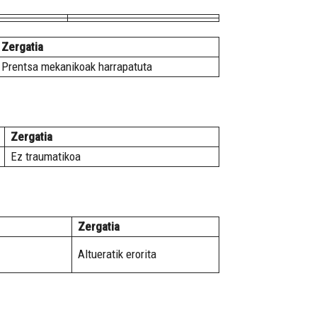
Zergatia
Prentsa mekanikoak harrapatuta
Zergatia
Ez traumatikoa
Zergatia
Altueratik erorita