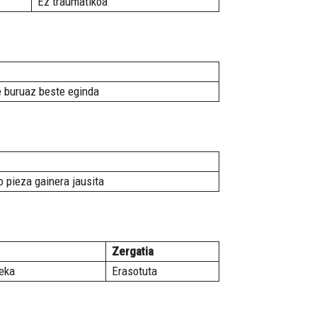
Ez traumatikoa
e buruaz beste eginda
 pieza gainera jausita
Zergatia
eka
Erasotuta