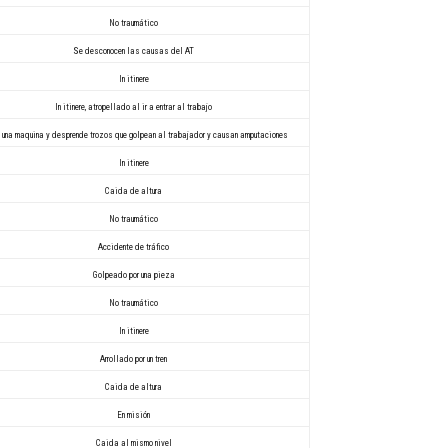
No traumático
Se desconocen las causas del AT
In itinere
In itinere, atropellado al ir a entrar al trabajo
 una maquina y desprende trozos que golpean al trabajador y causan amputaciones
In itinere
Caida de altura
No traumático
Accidente de tráfico
Golpeado por una pieza
No traumático
In itinere
Arrollado por un tren
Caida de altura
En misión
Caida al mismo nivel