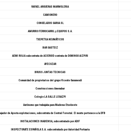
RAFAEL ARGUERAS MARMOLERIA
CAMIONERO
CONGELADOS GAROA SL
AMURRIO FERROCARRIL y EQUIPOS S.A.
TXEPETXA NEUMÁTICOS
BAR GASTEIZ
AEMI RIOJA subcontrata de ACIEROID contrata de DOMINGO AIZPIRI
AYECOZAR
BRUSS JUNTAS TECNICAS
Comunidad de propietarios del grupo Vicente Garamendi
Construcciones Amenabar
Colegio LA SALLE LEGAZPI
Autónomo que trabajaba para Maderas Etxebeste
ajador de Ayesta explotaciones, subcontrata de Central Forestal. El monte pertenece a la DFB
INSTALACIONES INABENSA, subcontratado por ADIF
INSPECTORATE ESPAÑOLA S.A. subcontratado por Autoridad Portuaria