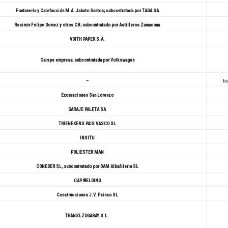
Fontanería y Calefacción M.A. Jabato Santos; subcontratada por TAGA SA
Resimin Felipe Gomez y otros CB; subcontratado por Astilleros Zamacona
VOITH PAPER S.A.
Caispe empresa; subcontratada por Volkswagen
–
ba
Excavaciones San Lorenzo
GARAJE PALETA SA
TRIENEKENS PAIS VASCO SL
INSITU
POLIESTER MAN
CONEDER SL, subcontratado por DAM Albañileria SL
CAP WELDING
Construcciones J.V. Peinso SL
TRANSLZUGARAY S.L.