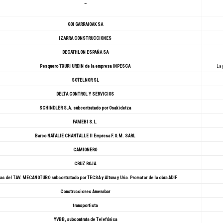
–
GOI GARRAIOAK SA
IZARRA CONSTRUCCIONES
DECATHLON ESPAÑA SA
Pesquero TXURI URDIN de la empresa INPESCA
La 
SOTELNOR SL
DELTA CONTROL Y SERVICIOS
SCHINDLER S.A. subcontratado por Osakidetza
FAMEBI S.L.
Barco NATALIE CHANTALLE II Empresa F.O.M. SARL
CAMIONERO
CRUZ ROJA
as del TAV. MECANOTUBO subcontratado por TECSA y Altuna y Uria. Promotor de la obra ADIF
Construcciones Amenabar
transportista
YVBB, subcontrata de Telefónica