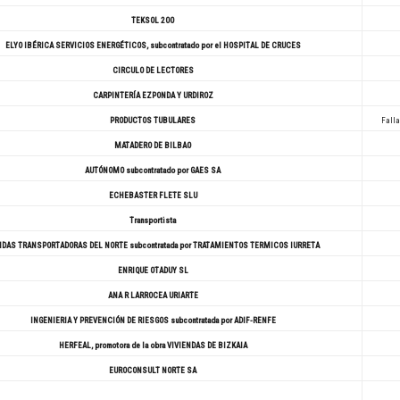
TEKSOL 200
ELYO IBÉRICA SERVICIOS ENERGÉTICOS, subcontratado por el HOSPITAL DE CRUCES
CIRCULO DE LECTORES
CARPINTERÍA EZPONDA Y URDIROZ
PRODUCTOS TUBULARES
Falla
MATADERO DE BILBAO
AUTÓNOMO subcontratado por GAES SA
ECHEBASTER FLETE SLU
Transportista
DAS TRANSPORTADORAS DEL NORTE subcontratada por TRATAMIENTOS TERMICOS IURRETA
ENRIQUE OTADUY SL
ANA R LARROCEA URIARTE
INGENIERIA Y PREVENCIÓN DE RIESGOS subcontratada por ADIF-RENFE
HERFEAL, promotora de la obra VIVIENDAS DE BIZKAIA
EUROCONSULT NORTE SA