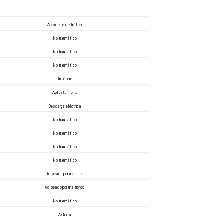
–
Accidente de tráfico
No traumático
No traumático
No traumático
In itinere
Aplastamiento
Descarga eléctrica
No traumático
No traumático
No traumático
No traumático
Golpeado por una rama
Golpeado por una tronco
No traumático
Asfixia