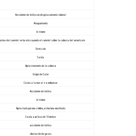
Accidente de tráfico en desplazamiento laboral
Atrapamiento
In itinere
polea del carretel se ha roto cayendo el carretel sobre la cabeza del arrantzale
En misión
Caida
Aplastamiento de la cabeza
Golpe de Calor
Caida a la mar al ir a embarcar
Accidente de tráfico
In itinere
Aplastado por una cimbra, estructura encofrado
Caida a un foso de 15 metros
accidente de tráfico
inhalación de gases