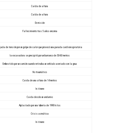
Caída de altura
Caída de altura
En misión
Fallecimiento tras 5 años encoma
jada de tensión por un golpe de calor que provocó una parada cardiorespiratoria
la excavadora se precipitó por un barranco de 50-60 metros
Embestido por un camión cuando retiraba un vehículo averiado con la grua
No traumático
Caida de una altura de 14 metros
In itinere
Caida desde un andamio
Aplastado por una tubería de 1990 kilos
Crisis asmática
In itinere