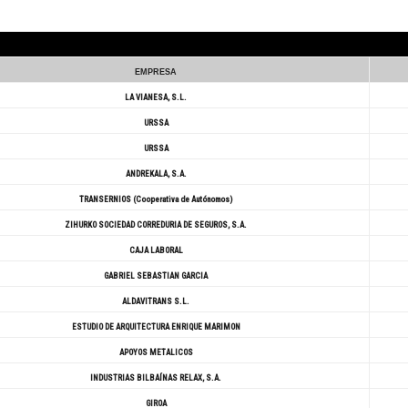
EMPRESA
LA VIANESA, S.L.
URSSA
URSSA
ANDREKALA, S.A.
TRANSERNIOS (Cooperativa de Autónomos)
ZIHURKO SOCIEDAD CORREDURIA DE SEGUROS, S.A.
CAJA LABORAL
GABRIEL SEBASTIAN GARCIA
ALDAVITRANS S.L.
ESTUDIO DE ARQUITECTURA ENRIQUE MARIMON
APOYOS METALICOS
INDUSTRIAS BILBAÍNAS RELAX, S.A.
GIROA