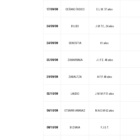
17/09/08
OCÉANO ÍNDICO
E.L.M. 57 años
24/09/08
BILBO
J.M.T.C., 24 años
24/09/08
DONOSTIA
61 años
25/09/08
ZUMARRAGA
J.I.F.E. 48 años
29/09/08
ZABALTZA
A.F.P. 48 años
02/10/08
LAUDIO
J.M.M.P 51 años
06/10/08
ETXARRI ARANAZ
M.A.O.M 62 años
08/10/08
BIZKAIA
F.J.G.T.