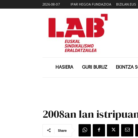
2026-08-07
IPAR HEGOA FUNDAZIOA
BIZILAN.EUS
HASIERA
GURI BURUZ
EKINTZA 
2008an lan istripua
Share