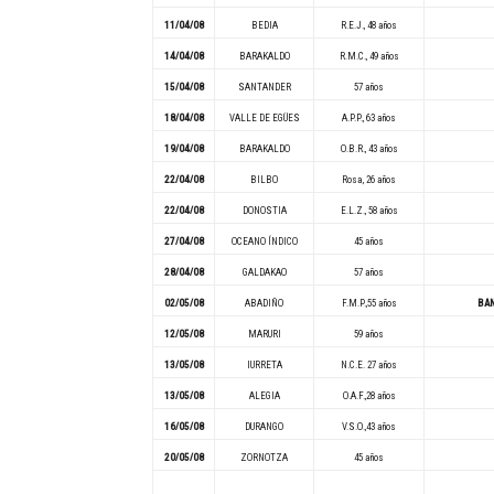
11/04/08
BEDIA
R.E.J., 48 años
14/04/08
BARAKALDO
R.M.C., 49 años
15/04/08
SANTANDER
57 años
18/04/08
VALLE DE EGÜES
A.P.P., 63 años
19/04/08
BARAKALDO
O.B.R., 43 años
22/04/08
BILBO
Rosa, 26 años
22/04/08
DONOSTIA
E.L.Z., 58 años
27/04/08
OCEANO ÍNDICO
45 años
28/04/08
GALDAKAO
57 años
02/05/08
ABADIÑO
F.M.P.,55 años
BAN
12/05/08
MARURI
59 años
13/05/08
IURRETA
N.C.E. 27 años
13/05/08
ALEGIA
O.A.F.,28 años
16/05/08
DURANGO
V.S.O.,43 años
20/05/08
ZORNOTZA
45 años