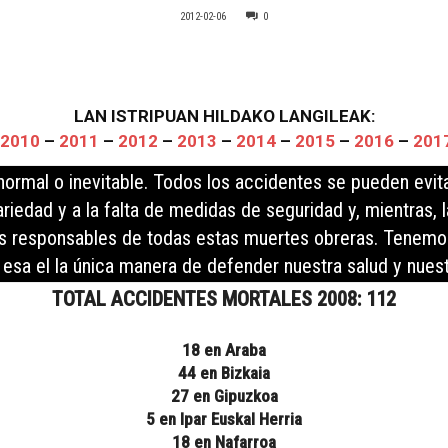
2012-02-06
0
LAN ISTRIPUAN HILDAKO LANGILEAK:
2010
–
2011
–
2012
–
2013
–
2014
–
2015
–
2016
–
201
ormal o inevitable. Todos los accidentes se pueden evitar
riedad y a la falta de medidas de seguridad y, mientras, l
s responsables de todas estas muertes obreras. Tenemos 
 esa el la única manera de defender nuestra salud y nuest
TOTAL ACCIDENTES MORTALES 2008: 112
18 en Araba
44 en Bizkaia
27 en Gipuzkoa
5 en Ipar Euskal Herria
18 en Nafarroa