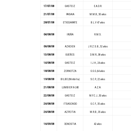
17/07/08
GASTEIZ
E.A.D.R.
21/07/08
PASAIA
M.M.B., 50 años
28/07/08
ETXEGARATE
B.L.V 47 años
04/08/08
IRUÑA
R.M.S.
06/08/08
AZKOIEN
J.R.Z.S.B., 52 años
13/08/08
GUEÑES
D.M.R., 38 años
14/08/08
GASTEIZ
I.J.H., 24 años
18/08/08
ZORNOTZA
G.G.G.,64 años
19/08/08
BILBO (Miribilla)
S.C.P., 22 años
21/08/08
LUMBIER N-240
A.Z.A.
22/08/08
GASTEIZ
M.F.C.J., 50 años
26/08/08
ITSASONDO
G.C.F., 35 años
26/08/08
AZPEITIA
M.R.B., 35 años
16/09/08
DONOSTIA
42 años