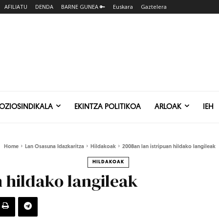
AFILIATU
DENDA
BARNE GUNEA 🔑
Euskara
Gaztelera
SOZIOSINDIKALA
EKINTZA POLITIKOA
ARLOAK
IEH
Home
Lan Osasuna Idazkaritza
Hildakoak
2008an lan istripuan hildako langileak
HILDAKOAK
n hildako langileak