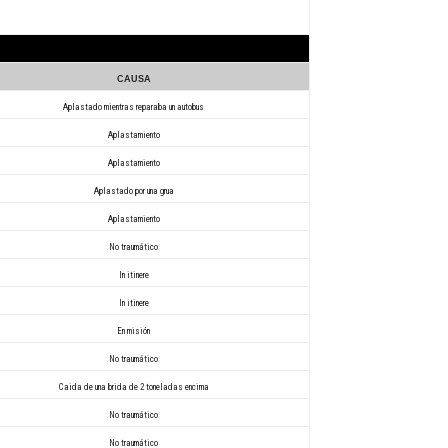
CAUSA
Aplastado mientras reparaba un autobus
Aplastamiento
Aplastamiento
Aplastado por una grua
Aplastamiento
No traumático
In itinere
In itinere
En misión
No traumático
Caida de una brida de 2 toneladas encima
No traumático
No traumático