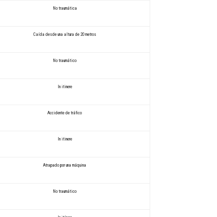
No traumática
Caída desde una altura de 20 metros
No traumático
In itinere
Accidente de tráfico
In itinere
Atrapado por una máquina
No traumático