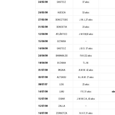
24/05/08
GASTEIZ
37 años
26/05/08
HUESCA
53 años
27/05/08
DONEZTEBE
J.M.J.,37 años
31/05/08
DONOSTIA
23 años
12/06/08
ATLÁNTICO
J.M.P.A,50 años
15/06/08
GETARIA
–
16/06/08
GASTEIZ
J.B.S. 37 años
24/06/08
BARAKALDO
F.A.V.,52 años
18/06/08
BIZKAIA
T.L.M.
01/07/08
PASAIA
A.M.M. 42 años
03/07/08
ALTSASU
A.J.A.M. 27 años
08/07/07
LOIU
25 años
14/07/08
LUKU
F.P., 51 años
obr
15/07/08
EIBAR
J.M.M.C.A., 43 años
15/07/08
ZALLA
–
16/07/08
ZORNOTZA
N.H.P., 51 años