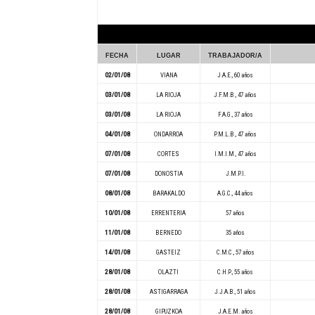
FECHA
LUGAR
TRABAJADOR/A
02/01/08
VIANA
J.A.E., 60 años
03/01/08
LA RIOJA
J.F.M.B., 47 años
03/01/08
LA RIOJA
F.A.G., 37 años
04/01/08
ONDARROA
P.M.L.B., 47 años
07/01/08
CORTES
I.M.I.M., 47 años
07/01/08
DONOSTIA
J.M.P.I.
08/01/08
BARAKALDO
A.G.C., 44 años
10/01/08
ERRENTERIA
57 años
11/01/08
BERNEDO
35 años
14/01/08
GASTEIZ
C.M.C., 57 años
28/01/08
OLAZTI
C.H.P., 55 años
28/01/08
ASTIGARRAGA
J.J.A.B., 51 años
28/01/08
GIPUZKOA
J.A.E.M. años