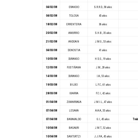
04/02/08
ERANDIO
S.R.R.D., 58 años
04/02/08
TOLOSA
45 años
18/02/08
ERRENTERIA
36 años
20/02/08
AMURRIO
S.H.B., 35 años
21/02/08
ANDOAIN
J.M.G., 53 años
04/03/08
DONOSTIA
41 años
10/03/08
DURANGO
H.S.G., 19 años
12/03/08
FUSTIÑANA
J.M., 28 años
14/03/08
DURANGO
I.A., 53 años
19/03/08
BILBO
L.F.C., 61 años
28/03/08
IBARRA
F.C.I., 42 años
01/04/08
ZUMARRAGA
J.M.I.L., 47 años
07/04/08
LESAKA
A.A.A., 55 años
07/04/08
BARAKALDO
G.I., 45 años
Trab
10/04/08
BASAURI
J.M.T., 52 años
10/04/08
SANTURTZI
J.J.P.A., 45 años