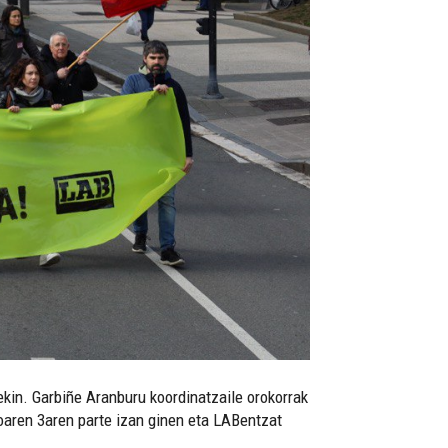
ekin. Garbiñe Aranburu koordinatzaile orokorrak
xoaren 3aren parte izan ginen eta LABentzat