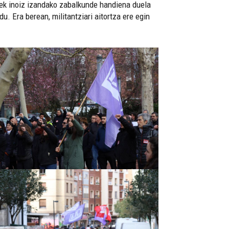
Bek inoiz izandako zabalkunde handiena duela
 Era berean, militantziari aitortza ere egin