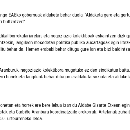
go EAEko gobernuak aldaketa behar duela: “Aldaketa gero eta gertu
i bultzatzen”.
dikal borrokalariarekin, eta negoziazio kolektiboak eskaintzen dizki
tzekin, langileen mesedetan politika publiko ausartagoak egin litezk
 behar da. Hemen erabaki behar ditugu gure lan eta bizi baldintzak, 
 Aranburuk, negoziazio kolektibora mugatuko ez den sindikatua baita.
rri honek eta langileok behar ditugun eraldaketa soziala eta aldaketa
onetan eta horrek ere bere lekua izan du Aldabe Gizarte Etxean egind
istak eta Garbiñe Aranburu koordinatzaile orokorrak. Artelanak zuhait
0. urteurreneko leloa.