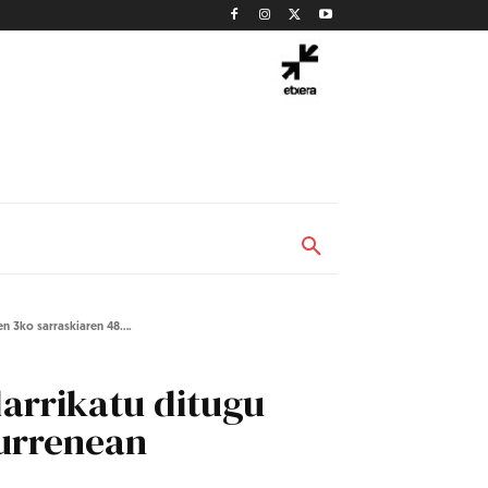
 3ko sarraskiaren 48....
arrikatu ditugu
eurrenean