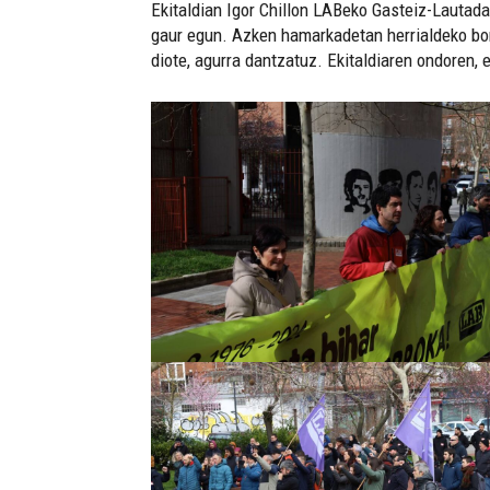
Ekitaldian Igor Chillon LABeko Gasteiz-Lautad
gaur egun. Azken hamarkadetan herrialdeko borr
diote, agurra dantzatuz. Ekitaldiaren ondoren