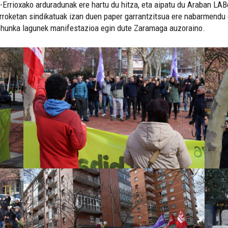
a-Errioxako arduradunak ere hartu du hitza, eta aipatu du Araban LA
oketan sindikatuak izan duen paper garrantzitsua ere nabarmendu du.
, ehunka lagunek manifestazioa egin dute Zaramaga auzoraino.