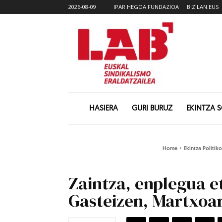
2026-08-09
IPAR HEGOA FUNDAZIOA
BIZILAN.EUS
HASIERA
GURI BURUZ
EKINTZA 
Home
Ekintza Politik
Zaintza, enplegua 
Gasteizen, Martxoar