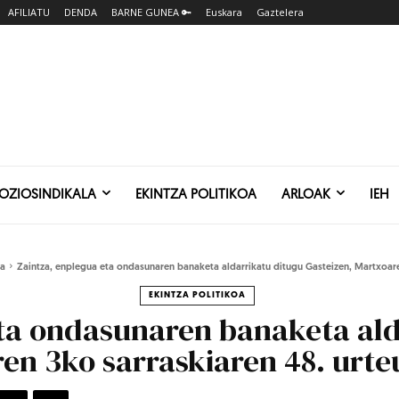
AFILIATU
DENDA
BARNE GUNEA 🔑
Euskara
Gaztelera
SOZIOSINDIKALA
EKINTZA POLITIKOA
ARLOAK
IEH
oa
Zaintza, enplegua eta ondasunaren banaketa aldarrikatu ditugu Gasteizen, Martxoaren
EKINTZA POLITIKOA
eta ondasunaren banaketa ald
en 3ko sarraskiaren 48. urt