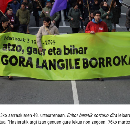
 3ko sarraskiaren 48. urteurrenean,
Enbor beretik sortuko dira
leloar
katua: “Hasieratik argi izan genuen gure lekua non zegoen. 76ko mart