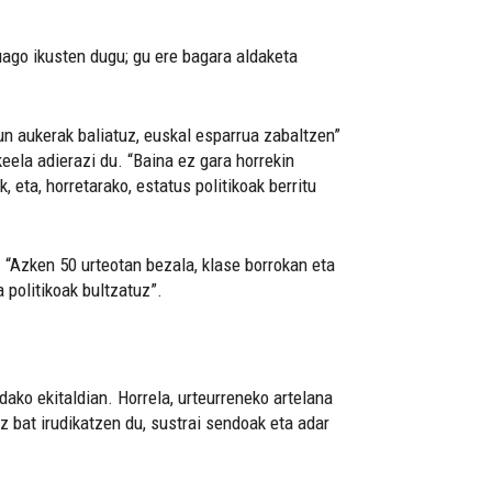
ago ikusten dugu; gu ere bagara aldaketa
gun aukerak baliatuz, euskal esparrua zabaltzen”
eela adierazi du. “Baina ez gara horrekin
eta, horretarako, estatus politikoak berritu
 “Azken 50 urteotan bezala, klase borrokan eta
 politikoak bultzatuz”.
ako ekitaldian. Horrela, urteurreneko artelana
z bat irudikatzen du, sustrai sendoak eta adar