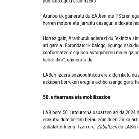
publikoa egoki erabiltzeko”.
Aranburuk gaineratu du EAJren eta PSEren egun
horren motore eta jarraitu dezagun aldaketa hor
Horrez gain, Aranburuk adierazi du “ekintza sin
ari garela. Borondaterik balego, egungo eskudun
konformatzen: egungo autogobernu maila gainditu
behar dira”, gaineratu du.
LABen izaera soziopolitikoa ere aldarrikatu du
askapen borrokan eragile aktibo izango gara, he
50. urteurrena eta mobilizazioa
LAB bere 50. urteurrena ospatzen ari da 2024 h
erakutsi dute bertan berau egin duen Zirika art
zabalak dituena. Izan ere,
Zabaltzen
da LABen 5