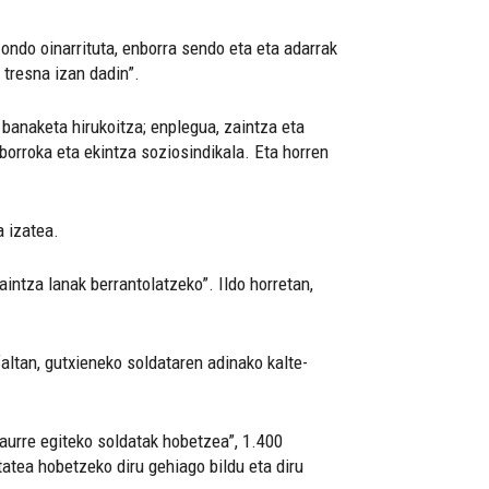
ondo oinarrituta, enborra sendo eta eta adarrak
 tresna izan dadin”.
 banaketa hirukoitza; enplegua, zaintza eta
rroka eta ekintza soziosindikala. Eta horren
a izatea.
intza lanak berrantolatzeko”. Ildo horretan,
altan, gutxieneko soldataren adinako kalte-
aurre egiteko soldatak hobetzea”, 1.400
tatea hobetzeko diru gehiago bildu eta diru