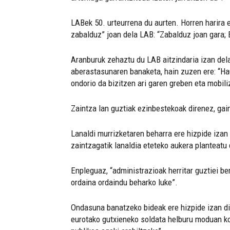
LABek 50. urteurrena du aurten. Horren harira e
zabalduz” joan dela LAB: “Zabalduz joan gara; E
Aranburuk zehaztu du LAB aitzindaria izan dela
aberastasunaren banaketa, hain zuzen ere: “Ha
ondorio da bizitzen ari garen greben eta mobil
Zaintza lan guztiak ezinbestekoak direnez, gai
Lanaldi murrizketaren beharra ere hizpide izan
zaintzagatik lanaldia eteteko aukera planteatu 
Enpleguaz, “administrazioak herritar guztiei be
ordaina ordaindu beharko luke”.
Ondasuna banatzeko bideak ere hizpide izan dit
eurotako gutxieneko soldata helburu moduan koka