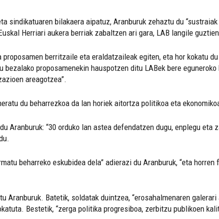
ta sindikatuaren bilakaera aipatuz, Aranburuk zehaztu du “sustraiak 
uskal Herriari aukera berriak zabaltzen ari gara, LAB langile guztien
 proposamen berritzaile eta eraldatzaileak egiten, eta hor kokatu du
u bezalako proposamenekin hauspotzen ditu LABek bere eguneroko bo
izazioen areagotzea”.
neratu du beharrezkoa da lan horiek aitortza politikoa eta ekonomiko
 du Aranburuk: “30 orduko lan astea defendatzen dugu, enplegu eta za
du.
rmatu beharreko eskubidea dela” adierazi du Aranburuk, “eta horren f
u Aranburuk. Batetik, soldatak duintzea, “erosahalmenaren galerari 
tuta. Bestetik, “zerga politika progresiboa, zerbitzu publikoen kali