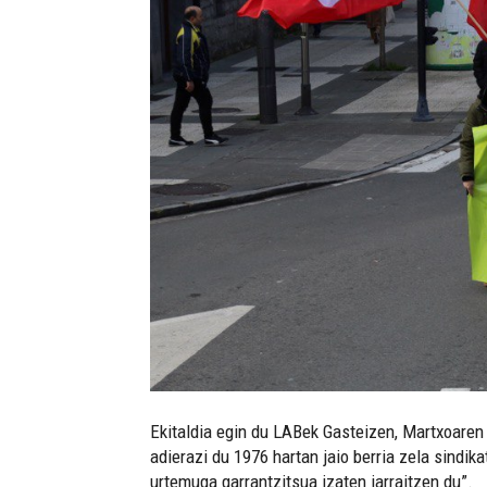
Ekitaldia egin du LABek Gasteizen, Martxoaren
adierazi du 1976 hartan jaio berria zela sindi
urtemuga garrantzitsua izaten jarraitzen du”.