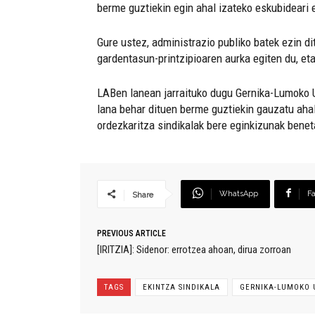
berme guztiekin egin ahal izateko eskubideari e
Gure ustez, administrazio publiko batek ezin d
gardentasun-printzipioaren aurka egiten du, et
LABen lanean jarraituko dugu Gernika-Lumoko U
lana behar dituen berme guztiekin gauzatu ahal
ordezkaritza sindikalak bere eginkizunak bene
WhatsApp
F
Share
PREVIOUS ARTICLE
[IRITZIA]: Sidenor: errotzea ahoan, dirua zorroan
TAGS
EKINTZA SINDIKALA
GERNIKA-LUMOKO 