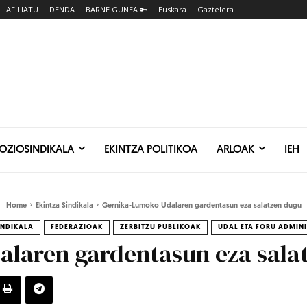
AFILIATU
DENDA
BARNE GUNEA 🔑
Euskara
Gaztelera
SOZIOSINDIKALA
EKINTZA POLITIKOA
ARLOAK
IEH
Home
Ekintza Sindikala
Gernika-Lumoko Udalaren gardentasun eza salatzen dugu
INDIKALA
FEDERAZIOAK
ZERBITZU PUBLIKOAK
UDAL ETA FORU ADMIN
laren gardentasun eza sala