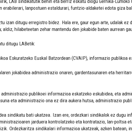
irik, LAB sindikatutik behin eta berriz eskatu diogu Gernika-Lumoko U
n erabilerari, lanpostuen estaldurari, funtzio-aldaketei edota giza b
ztu izan ditugu erregistro bidez. Hala ere, gaur egun arte, udalak e
a; aldiz, hilabeteetan zehar mantendu den jokabide baten aurrean ga
atu ditugu LABetik:
ikoa Eskuratzeko Euskal Batzordean (CVAIP), informazio publikoa es
laren jokabidea administrazio onaren, gardentasunaren eta herritarre
 administrazio publikoei informazioa eskatzeko eskubidea, eta admin
na eta administrazio ona ez dira aukera hutsa, administrazio publi
idea sindikatu bati ukatzea. Izan ere, ordezkari sindikalok ez dugu i
ministrazioaren jarduera kontrolatzeko eta kontratazio, lan-poltsa 
zik. Ordezkaritza sindikalari informazioa ukatzeak, azken batean, i