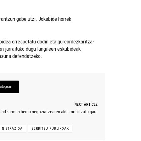
rantzun gabe utzi. Jokabide horrek
idea errespetatu dadin eta gureordezkaritza-
n jarraituko dugu langileen eskubideak,
tasuna defendatzeko.
Telegram
NEXT ARTICLE
n hitzarmen berria negoziatzearen alde mobilizatu gara
INISTRAZIOA
ZERBITZU PUBLIKOAK