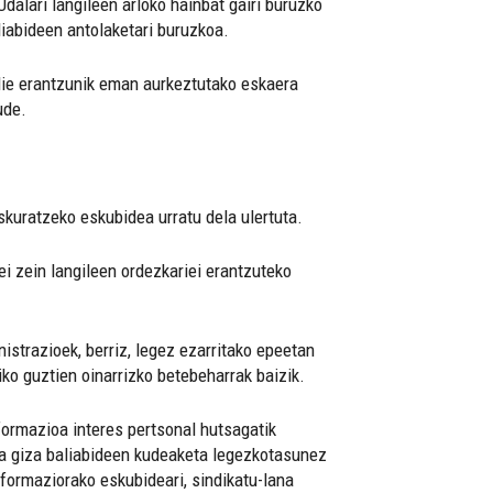
dalari langileen arloko hainbat gairi buruzko
aliabideen antolaketari buruzkoa.
z die erantzunik eman aurkeztutako eskaera
ude.
kuratzeko eskubidea urratu dela ulertuta.
i zein langileen ordezkariei erantzuteko
istrazioek, berriz, legez ezarritako epeetan
ko guztien oinarrizko betebeharrak baizik.
nformazioa interes pertsonal hutsagatik
eta giza baliabideen kudeaketa legezkotasunez
nformaziorako eskubideari, sindikatu-lana