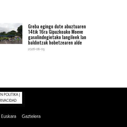
Greba egingo dute abuztuaren
14tik 16ra Gipuzkoako Moeve
gasolindegietako langileek lan
baldintzak hobetzearen alde
2026-08-05
 POLITIKA |
PRIVACIDAD
Euskara
Gaztelera