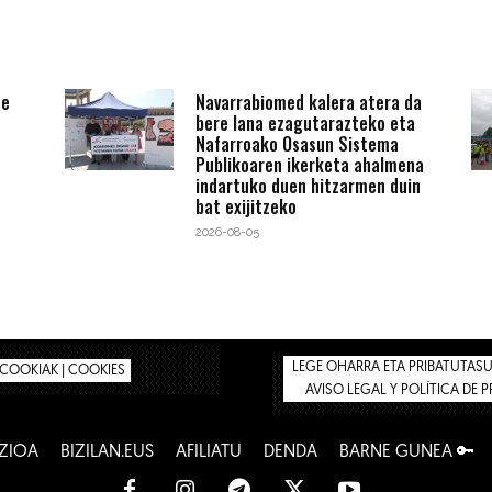
te
Navarrabiomed kalera atera da
bere lana ezagutarazteko eta
Nafarroako Osasun Sistema
Publikoaren ikerketa ahalmena
indartuko duen hitzarmen duin
bat exijitzeko
2026-08-05
LEGE OHARRA ETA PRIBATUTASUN
COOKIAK | COOKIES
AVISO LEGAL Y POLÍTICA DE 
ZIOA
BIZILAN.EUS
AFILIATU
DENDA
BARNE GUNEA 🔑