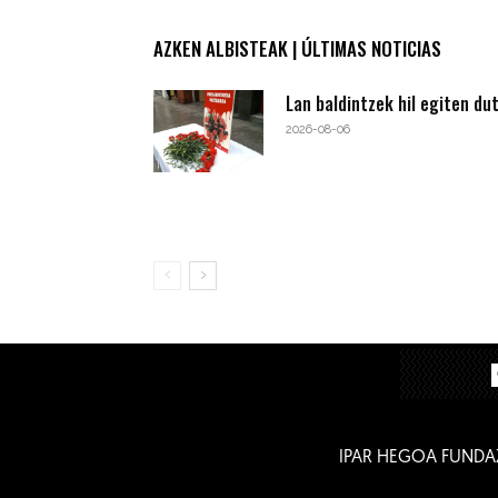
AZKEN ALBISTEAK | ÚLTIMAS NOTICIAS
Lan baldintzek hil egiten du
2026-08-06
IPAR HEGOA FUNDA