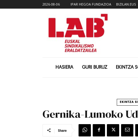
2026-08-06
IPAR HEGOA FUNDAZIOA
BIZILAN.EUS
HASIERA
GURI BURUZ
EKINTZA 
EKINTZA S
Gernika-Lumoko Uda
Share