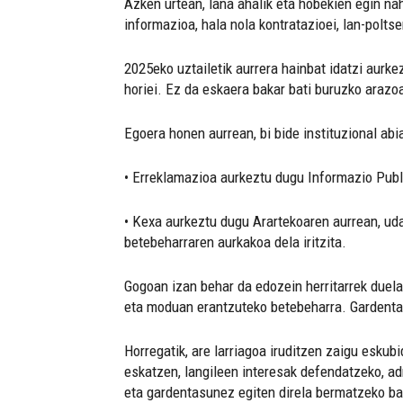
Azken urtean, lana ahalik eta hobekien egin nah
informazioa, hala nola kontratazioei, lan-poltse
2025eko uztailetik aurrera hainbat idatzi aurke
horiei. Ez da eskaera bakar bati buruzko arazo
Egoera honen aurrean, bi bide instituzional abi
• Erreklamazioa aurkeztu dugu Informazio Publ
• Kexa aurkeztu dugu Arartekoaren aurrean, uda
betebeharraren aurkakoa dela iritzita.
Gogoan izan behar da edozein herritarrek duela
eta moduan erantzuteko betebeharra. Gardentasu
Horregatik, are larriagoa iruditzen zaigu eskub
eskatzen, langileen interesak defendatzeko, ad
eta gardentasunez egiten direla bermatzeko bai