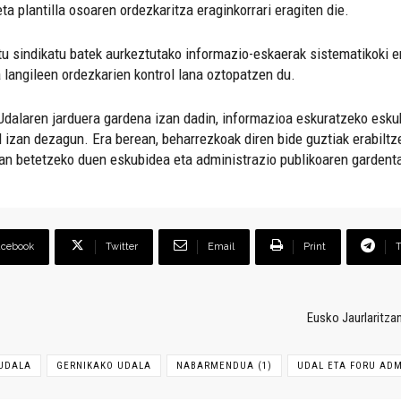
ta plantilla osoaren ordezkaritza eraginkorrari eragiten die.
itu sindikatu batek aurkeztutako informazio-eskaerak sistematikoki e
a langileen ordezkarien kontrol lana oztopatzen du.
dalaren jarduera gardena izan dadin, informazioa eskuratzeko eskub
 izan dezagun. Era berean, beharrezkoak diren bide guztiak erabiltze
tan betetzeko duen eskubidea eta administrazio publikoaren garden
acebook
Twitter
Email
Print
Eusko Jaurlaritza
UDALA
GERNIKAKO UDALA
NABARMENDUA (1)
UDAL ETA FORU ADM