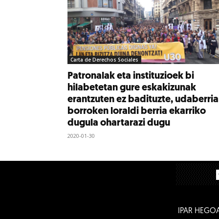
Carta de Derechos Sociales
Patronalak eta instituzioek bi
hilabetetan gure eskakizunak
erantzuten ez badituzte, udaberri
borroken loraldi berria ekarriko
dugula ohartarazi dugu
2020-01-30
IPAR HEGO