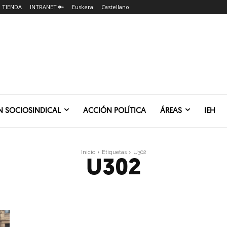
TIENDA
INTRANET 🔑
Euskera
Castellano
N SOCIOSINDICAL
ACCIÓN POLÍTICA
ÁREAS
IEH
Inicio
Etiquetas
U302
U302