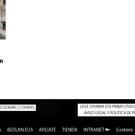
an
LEGE OHARRA ETA PRIBATUTASUN
COOKIAK | COOKIES
AVISO LEGAL Y POLÍTICA DE 
A
BIZILAN.EUS
AFÍLIATE
TIENDA
INTRANET 🔑
Euskera