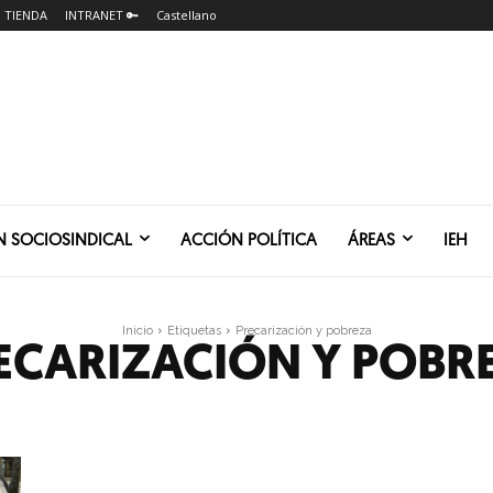
TIENDA
INTRANET 🔑
Castellano
N SOCIOSINDICAL
ACCIÓN POLÍTICA
ÁREAS
IEH
Inicio
Etiquetas
Precarización y pobreza
ECARIZACIÓN Y POBR