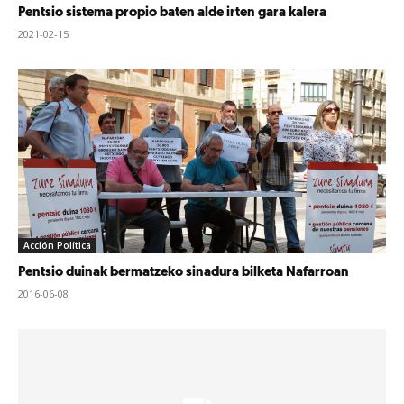
Pentsio sistema propio baten alde irten gara kalera
2021-02-15
Acción Política
Pentsio duinak bermatzeko sinadura bilketa Nafarroan
2016-06-08