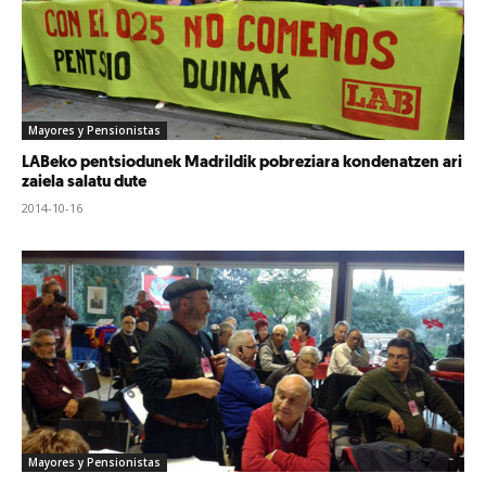
Mayores y Pensionistas
LABeko pentsiodunek Madrildik pobreziara kondenatzen ari
zaiela salatu dute
2014-10-16
Mayores y Pensionistas