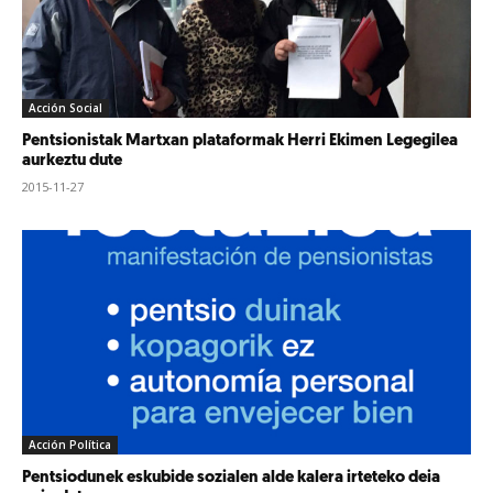
Acción Social
Pentsionistak Martxan plataformak Herri Ekimen Legegilea
aurkeztu dute
2015-11-27
Acción Política
Pentsiodunek eskubide sozialen alde kalera irteteko deia