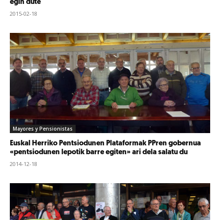
egin dute
2015-02-18
Mayores y Pensionistas
Euskal Herriko Pentsiodunen Plataformak PPren gobernua
«pentsiodunen lepotik barre egiten» ari dela salatu du
2014-12-18