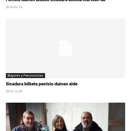
Pentsio duinen aldeko sinadura bilketa martxan da
2016-02-16
Mayores y Pensionistas
Sinadura bilketa pentsio duinen alde
2015-12-29