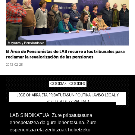
Mayores y Pensionistas
El Área de Pensionistas de LAB recurre a los tribunales para
reclamar la revalorización de las pensiones
2013-02-28
COOKIAK | COOKIES
LEGE OHARRA ETA PRIBATUTASUN POLITIKA | AVISO LEGAL Y
POLÍTICA DE PRIVACIDAD
LAB SINDIKATUA. Zure pribatutasuna
IPAR HEGOA
BIZILAN.EUS
AFÍLIATE
TIENDA
errespetatzea da gure lehentasuna. Zure
INTRANET 🔑
Euskera
Castellano
esperientzia eta zerbitzuak hobetzeko