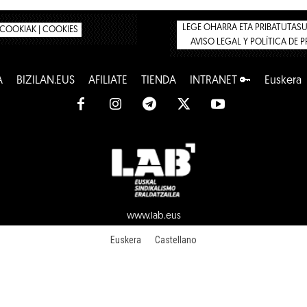
LEGE OHARRA ETA PRIBATUTASUN
COOKIAK | COOKIES
AVISO LEGAL Y POLÍTICA DE 
A
BIZILAN.EUS
AFÍLIATE
TIENDA
INTRANET 🔑
Euskera
www.lab.eus
Euskera
Castellano