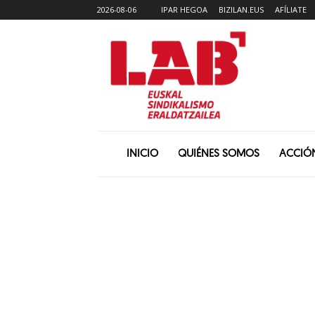
2026-08-06
IPAR HEGOA
BIZILAN.EUS
AFÍLIATE
INICIO
QUIÉNES SOMOS
ACCIÓ