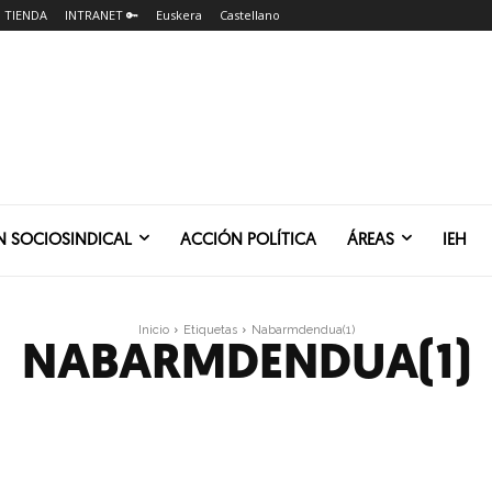
TIENDA
INTRANET 🔑
Euskera
Castellano
N SOCIOSINDICAL
ACCIÓN POLÍTICA
ÁREAS
IEH
Inicio
Etiquetas
Nabarmdendua(1)
NABARMDENDUA(1)