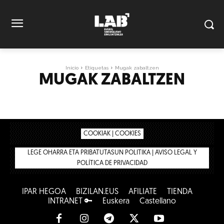
Inicio
Etiquetas
Mugak zabaltzen
MUGAK ZABALTZEN
COOKIAK | COOKIES
LEGE OHARRA ETA PRIBATUTASUN POLITIKA | AVISO LEGAL Y
POLÍTICA DE PRIVACIDAD
IPAR HEGOA
BIZILAN.EUS
AFÍLIATE
TIENDA
INTRANET 🔑
Euskera
Castellano