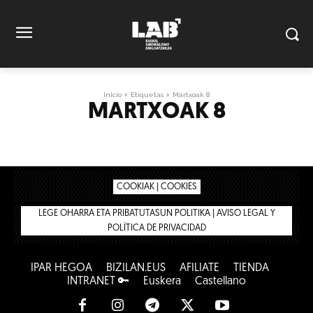
Inicio
Etiquetas
Martxoak 8
MARTXOAK 8
COOKIAK | COOKIES
LEGE OHARRA ETA PRIBATUTASUN POLITIKA | AVISO LEGAL Y
POLÍTICA DE PRIVACIDAD
IPAR HEGOA
BIZILAN.EUS
AFÍLIATE
TIENDA
INTRANET 🔑
Euskera
Castellano