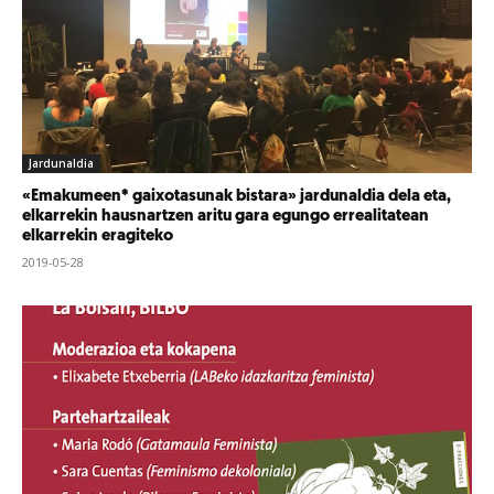
Jardunaldia
«Emakumeen* gaixotasunak bistara» jardunaldia dela eta,
elkarrekin hausnartzen aritu gara egungo errealitatean
elkarrekin eragiteko
2019-05-28