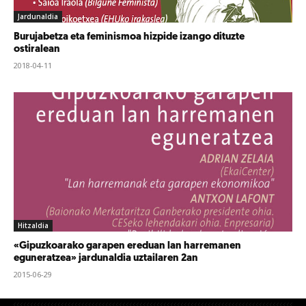
Jardunaldia
Burujabetza eta feminismoa hizpide izango dituzte
ostiralean
2018-04-11
Hitzaldia
«Gipuzkoarako garapen ereduan lan harremanen
eguneratzea» jardunaldia uztailaren 2an
2015-06-29