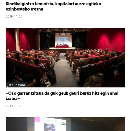
Sindikalgintza feminista, kapitalari aurre egiteko
ezinbesteko tresna
2019-11-06
Jardunaldia
«Oso garrantzitsua da guk geuk geuri buruz hitz egin ahal
izatea»
2019-10-24