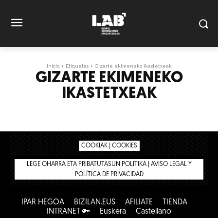
Inicio
Etiquetas
Gizarte ekimeneko ikastetxeak
GIZARTE EKIMENEKO
IKASTETXEAK
COOKIAK | COOKIES
LEGE OHARRA ETA PRIBATUTASUN POLITIKA | AVISO LEGAL Y
POLÍTICA DE PRIVACIDAD
IPAR HEGOA
BIZILAN.EUS
AFÍLIATE
TIENDA
INTRANET 🔑
Euskera
Castellano