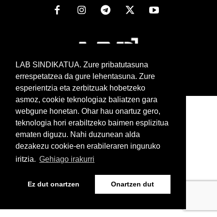
LAB SINDIKATUA. Zure pribatutasuna
errespetatzea da gure lehentasuna. Zure
esperientzia eta zerbitzuak hobetzeko
www.lab.eus
asmoz, cookie teknologiaz baliatzen gara
Euskera
Castellano
webgune honetan. Ohar hau onartuz gero,
teknologia hori erabiltzeko baimen esplizitua
ematen diguzu. Nahi duzunean alda
dezakezu cookie-en erabileraren inguruko
iritzia.
Gehiago irakurri
Ez dut onartzen
Onartzen dut