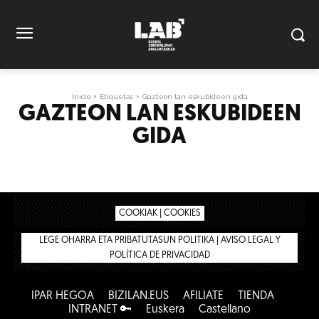
Inicio
Etiquetas
Gazteon lan eskubideen gida
GAZTEON LAN ESKUBIDEEN
GIDA
COOKIAK | COOKIES
LEGE OHARRA ETA PRIBATUTASUN POLITIKA | AVISO LEGAL Y
POLÍTICA DE PRIVACIDAD
IPAR HEGOA
BIZILAN.EUS
AFÍLIATE
TIENDA
INTRANET 🔑
Euskera
Castellano