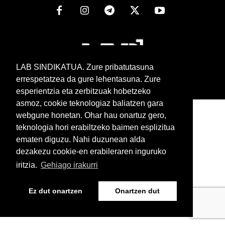
LAB SINDIKATUA. Zure pribatutasuna
errespetatzea da gure lehentasuna. Zure
esperientzia eta zerbitzuak hobetzeko
www.lab.eus
asmoz, cookie teknologiaz baliatzen gara
Euskera
Castellano
webgune honetan. Ohar hau onartuz gero,
teknologia hori erabiltzeko baimen esplizitua
ematen diguzu. Nahi duzunean alda
dezakezu cookie-en erabileraren inguruko
iritzia.
Gehiago irakurri
Ez dut onartzen
Onartzen dut