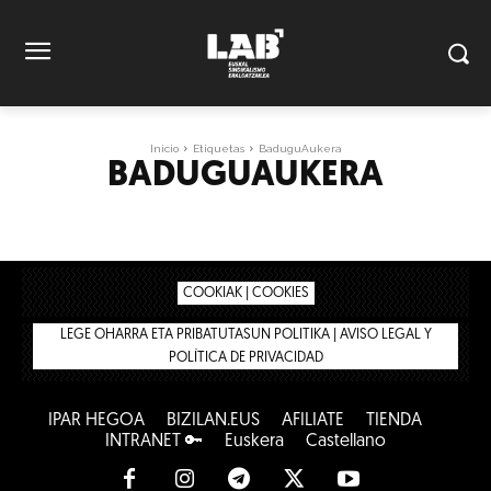
Inicio
Etiquetas
BaduguAukera
BADUGUAUKERA
COOKIAK | COOKIES
LEGE OHARRA ETA PRIBATUTASUN POLITIKA | AVISO LEGAL Y
POLÍTICA DE PRIVACIDAD
IPAR HEGOA
BIZILAN.EUS
AFÍLIATE
TIENDA
INTRANET 🔑
Euskera
Castellano