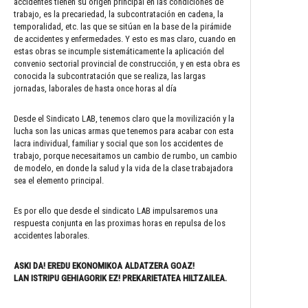
accidentes tienen su origen principal en las condiciones de
trabajo, es la precariedad, la subcontratación en cadena, la
temporalidad, etc. las que se sitúan en la base de la pirámide
de accidentes y enfermedades. Y esto es mas claro, cuando en
estas obras se incumple sistemáticamente la aplicación del
convenio sectorial provincial de construcción, y en esta obra es
conocida la subcontratación que se realiza, las largas
jornadas, laborales de hasta once horas al día
Desde el Sindicato LAB, tenemos claro que la movilización y la
lucha son las unicas armas que tenemos para acabar con esta
lacra individual, familiar y social que son los accidentes de
trabajo, porque necesaitamos un cambio de rumbo, un cambio
de modelo, en donde la salud y la vida de la clase trabajadora
sea el elemento principal.
Es por ello que desde el sindicato LAB impulsaremos una
respuesta conjunta en las proximas horas en repulsa de los
accidentes laborales.
ASKI DA! EREDU EKONOMIKOA ALDATZERA GOAZ!
LAN ISTRIPU GEHIAGORIK EZ! PREKARIETATEA HILTZAILEA.