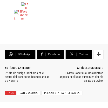
WhatsApp
Facebook
Twitter
ARTÍCULO ANTERIOR
ARTÍCULO SIGUIENTE
9º día de huelga indefinida en el
EAJren Gobernuak Osakidetzan
sector del transporte de ambulancias
lanpostu publikoak suntsitzen dituela
de Navarra
salatu du LABek
TAGS
LAN-OSASUNA
PREKARIETATEA-HILTZAILEA