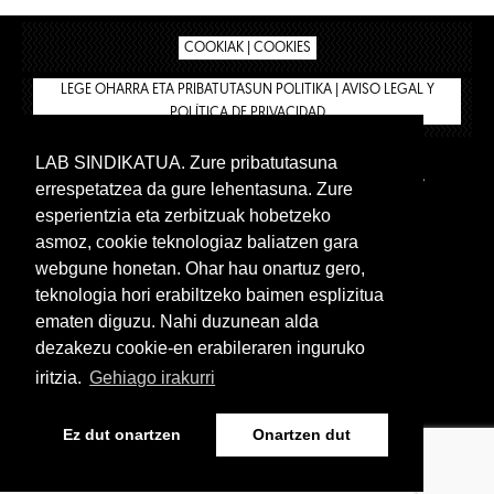
COOKIAK | COOKIES
LEGE OHARRA ETA PRIBATUTASUN POLITIKA | AVISO LEGAL Y
POLÍTICA DE PRIVACIDAD
LAB SINDIKATUA. Zure pribatutasuna
IPAR HEGOA
BIZILAN.EUS
AFÍLIATE
TIENDA
errespetatzea da gure lehentasuna. Zure
INTRANET 🔑
Euskera
Castellano
esperientzia eta zerbitzuak hobetzeko
asmoz, cookie teknologiaz baliatzen gara
webgune honetan. Ohar hau onartuz gero,
teknologia hori erabiltzeko baimen esplizitua
ematen diguzu. Nahi duzunean alda
dezakezu cookie-en erabileraren inguruko
iritzia.
Gehiago irakurri
www.lab.eus
Ez dut onartzen
Onartzen dut
Euskera
Castellano