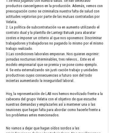
1.Se esta jugando con nuestra salud. Se han detectado
productos cancerígenos en la producción. Además, vemos con
preocupación como se criminaliza nuestra falta de salud con
actitudes vejatorias por parte de las mutuas contratadas por
Velatia.
2. La política de subcontratación va en aumento utilizando el
contrato dual y la plantilla de Lantegi Batuak para abaratar
costes e imponer un criterio al que nos oponemos: Discriminar
trabajadores y trabajadoras no pagando lo mismo por el mismo
trabajo realizado.
3.Las condiciones laborales empeoran. Nos quieren exprimir:
jornadas nocturnas interminables, tres relevos… Este es el
modelo empresarial que se premia y se pone como ejemplo.
4. Se esta externalizando sin justi cación trabajo y unidades
productivas cuyas consecuencias a futuro son del todo
inciertas aumentando la inseguridad laboral.
Hoy, la representación de LAB nos hemos movilizado frente a la
cabecera del grupo Velatia con el objetivo de que escuche
nuestras demandas y emplazarles así a mantener una o las
reuniones que hagan falta para abordar como hacerle frente a
los problemas antes mencionados.
No vamos a dejar que hagan oídos sordos a las