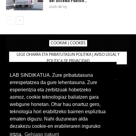
del Sistema Público...
2026-08-05
COOKIAK | COOKIES
LEGE OHARRA ETA PRIBATUTASUN POLITIKA | AVISO LEGAL Y
POLÍTICA DE PRIVACIDAD
LAB SINDIKATUA. Zure pribatutasuna
IPAR HEGOA
BIZILAN.EUS
AFÍLIATE
TIENDA
errespetatzea da gure lehentasuna. Zure
INTRANET 🔑
Euskera
Castellano
esperientzia eta zerbitzuak hobetzeko
asmoz, cookie teknologiaz baliatzen gara
webgune honetan. Ohar hau onartuz gero,
teknologia hori erabiltzeko baimen esplizitua
ematen diguzu. Nahi duzunean alda
dezakezu cookie-en erabileraren inguruko
iritzia.
Gehiago irakurri