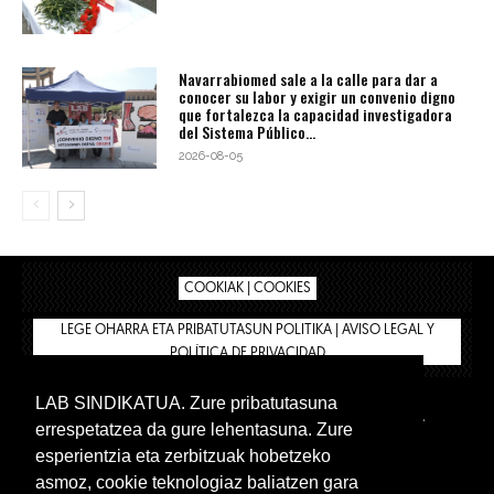
Navarrabiomed sale a la calle para dar a
conocer su labor y exigir un convenio digno
que fortalezca la capacidad investigadora
del Sistema Público...
2026-08-05
COOKIAK | COOKIES
LEGE OHARRA ETA PRIBATUTASUN POLITIKA | AVISO LEGAL Y
POLÍTICA DE PRIVACIDAD
LAB SINDIKATUA. Zure pribatutasuna
IPAR HEGOA
BIZILAN.EUS
AFÍLIATE
TIENDA
errespetatzea da gure lehentasuna. Zure
INTRANET 🔑
Euskera
Castellano
esperientzia eta zerbitzuak hobetzeko
asmoz, cookie teknologiaz baliatzen gara