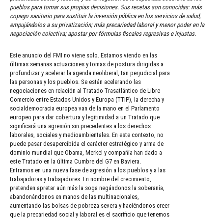
pueblos para tomar sus propias decisiones. Sus recetas son conocidas: más
copago sanitario para sustituir la inversión pública en los servicios de salud,
empujándolos a su privatización; más precariedad laboral y menor poder en la
negociación colectiva; apostar por fórmulas fiscales regresivas e injustas.
Este anuncio del FMI no viene solo. Estamos viendo en las
últimas semanas actuaciones y tomas de postura dirigidas a
profundizar y acelerar la agenda neoliberal, tan perjudicial para
las personas y los pueblos. Se están acelerando las
negociaciones en relación al Tratado Trasatlántico de Libre
Comercio entre Estados Unidos y Europa (TTIP), la derecha y
socialdemocracia europea van de la mano en el Parlamento
europeo para dar cobertura y legitimidad a un Tratado que
significará una agresión sin precedentes a los derechos
laborales, sociales y medioambientales. En este contexto, no
puede pasar desapercibida el carácter estratégico y arma de
dominio mundial que Obama, Merkel y compañía han dado a
este Tratado en la última Cumbre del G7 en Baviera.
Entramos en una nueva fase de agresión a los pueblos y a las
trabajadoras y trabajadores. En nombre del crecimiento,
pretenden apretar aún más la soga negándonos la soberanía,
abandonándonos en manos de las multinacionales,
aumentando las bolsas de pobreza severa y haciéndonos creer
que la precariedad social y laboral es el sacrificio que tenemos