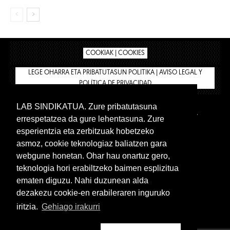
COOKIAK | COOKIES
LEGE OHARRA ETA PRIBATUTASUN POLITIKA | AVISO LEGAL Y
POLÍTICA DE PRIVACIDAD
LAB SINDIKATUA. Zure pribatutasuna
IPAR HEGOA
BIZILAN.EUS
AFÍLIATE
TIENDA
errespetatzea da gure lehentasuna. Zure
INTRANET 🔑
Euskera
Castellano
esperientzia eta zerbitzuak hobetzeko
asmoz, cookie teknologiaz baliatzen gara
webgune honetan. Ohar hau onartuz gero,
teknologia hori erabiltzeko baimen esplizitua
ematen diguzu. Nahi duzunean alda
dezakezu cookie-en erabileraren inguruko
iritzia.
Gehiago irakurri
www.lab.eus