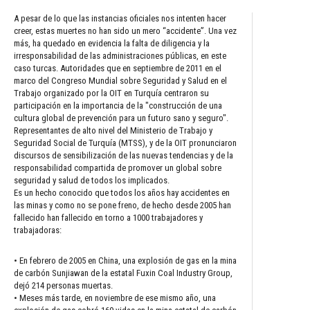
A pesar de lo que las instancias oficiales nos intenten hacer
creer, estas muertes no han sido un mero “accidente”. Una vez
más, ha quedado en evidencia la falta de diligencia y la
irresponsabilidad de las administraciones públicas, en este
caso turcas. Autoridades que en septiembre de 2011 en el
marco del Congreso Mundial sobre Seguridad y Salud en el
Trabajo organizado por la OIT en Turquía centraron su
participación en la importancia de la "construcción de una
cultura global de prevención para un futuro sano y seguro".
Representantes de alto nivel del Ministerio de Trabajo y
Seguridad Social de Turquía (MTSS), y de la OIT pronunciaron
discursos de sensibilización de las nuevas tendencias y de la
responsabilidad compartida de promover un global sobre
seguridad y salud de todos los implicados.
Es un hecho conocido que todos los años hay accidentes en
las minas y como no se pone freno, de hecho desde 2005 han
fallecido han fallecido en torno a 1000 trabajadores y
trabajadoras:
• En febrero de 2005 en China, una explosión de gas en la mina
de carbón Sunjiawan de la estatal Fuxin Coal Industry Group,
dejó 214 personas muertas.
• Meses más tarde, en noviembre de ese mismo año, una