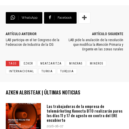
WhatsApp
Facebook
ARTÍCULO ANTERIOR
ARTÍCULO SIGUIENTE
LAB participa en el Ier Congreso de la
LAB pide la anulación de la resolución
Federacion de Industria de la CIG
que modifica la Atención Primaria y
Urgente en las zonas rurales
TAGS
EZKER
MEATZARITZA
MINERAS
MINEROS
INTERNACIONAL
TURKIA
TURQUIA
AZKEN ALBISTEAK | ÚLTIMAS NOTICIAS
Las trabajadoras de la empresa de
telemárketing Konecta BTO realizarán paros
los días 11 y 17 de agosto en contra del ERE
encubierto
2026-08-07