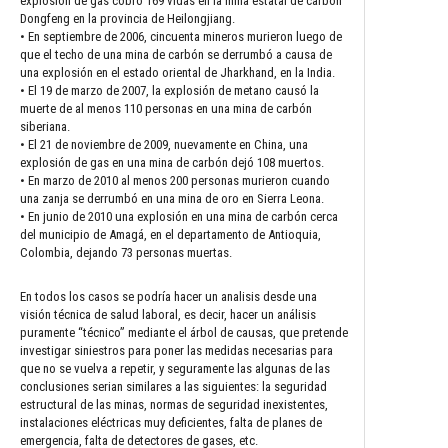
explosión de gas cobró 169 vidas en la mina estatal de carbón
Dongfeng en la provincia de Heilongjiang.
• En septiembre de 2006, cincuenta mineros murieron luego de
que el techo de una mina de carbón se derrumbó a causa de
una explosión en el estado oriental de Jharkhand, en la India.
• El 19 de marzo de 2007, la explosión de metano causó la
muerte de al menos 110 personas en una mina de carbón
siberiana.
• El 21 de noviembre de 2009, nuevamente en China, una
explosión de gas en una mina de carbón dejó 108 muertos.
• En marzo de 2010 al menos 200 personas murieron cuando
una zanja se derrumbó en una mina de oro en Sierra Leona.
• En junio de 2010 una explosión en una mina de carbón cerca
del municipio de Amagá, en el departamento de Antioquia,
Colombia, dejando 73 personas muertas.
En todos los casos se podría hacer un analisis desde una
visión técnica de salud laboral, es decir, hacer un análisis
puramente “técnico” mediante el árbol de causas, que pretende
investigar siniestros para poner las medidas necesarias para
que no se vuelva a repetir, y seguramente las algunas de las
conclusiones serian similares a las siguientes: la seguridad
estructural de las minas, normas de seguridad inexistentes,
instalaciones eléctricas muy deficientes, falta de planes de
emergencia, falta de detectores de gases, etc.