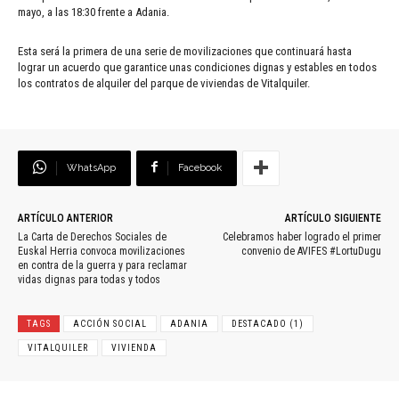
mayo, a las 18:30 frente a Adania.
Esta será la primera de una serie de movilizaciones que continuará hasta
lograr un acuerdo que garantice unas condiciones dignas y estables en todos
los contratos de alquiler del parque de viviendas de Vitalquiler.
WhatsApp
Facebook
ARTÍCULO ANTERIOR
ARTÍCULO SIGUIENTE
La Carta de Derechos Sociales de
Celebramos haber logrado el primer
Euskal Herria convoca movilizaciones
convenio de AVIFES #LortuDugu
en contra de la guerra y para reclamar
vidas dignas para todas y todos
TAGS
ACCIÓN SOCIAL
ADANIA
DESTACADO (1)
VITALQUILER
VIVIENDA