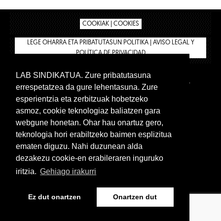
COOKIAK | COOKIES
LEGE OHARRA ETA PRIBATUTASUN POLITIKA | AVISO LEGAL Y
POLÍTICA DE PRIVACIDAD
LAB SINDIKATUA. Zure pribatutasuna
IPAR HEGOA
BIZILAN.EUS
AFÍLIATE
TIENDA
errespetatzea da gure lehentasuna. Zure
INTRANET 🔑
Euskera
Castellano
esperientzia eta zerbitzuak hobetzeko
asmoz, cookie teknologiaz baliatzen gara
webgune honetan. Ohar hau onartuz gero,
teknologia hori erabiltzeko baimen esplizitua
ematen diguzu. Nahi duzunean alda
dezakezu cookie-en erabileraren inguruko
iritzia.
Gehiago irakurri
www.lab.eus
Ez dut onartzen
Onartzen dut
Euskera
Castellano