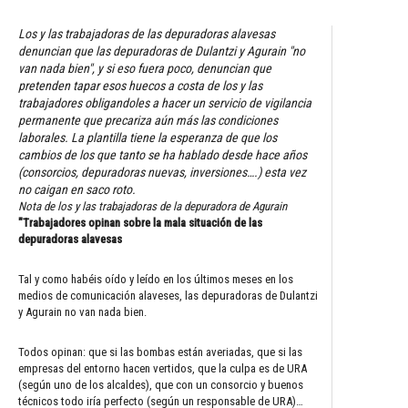
Los y las trabajadoras de las depuradoras alavesas
denuncian que las depuradoras de Dulantzi y Agurain "no
van nada bien", y si eso fuera poco, denuncian que
pretenden tapar esos huecos a costa de los y las
trabajadores obligandoles a hacer un servicio de vigilancia
permanente que precariza aún más las condiciones
laborales. La plantilla tiene la esperanza de que los
cambios de los que tanto se ha hablado desde hace años
(consorcios, depuradoras nuevas, inversiones….) esta vez
no caigan en saco roto.
Nota de los y las trabajadoras de la depuradora de Agurain
"Trabajadores opinan sobre la mala situación de las
depuradoras alavesas
Tal y como habéis oído y leído en los últimos meses en los
medios de comunicación alaveses, las depuradoras de Dulantzi
y Agurain no van nada bien.
Todos opinan: que si las bombas están averiadas, que si las
empresas del entorno hacen vertidos, que la culpa es de URA
(según uno de los alcaldes), que con un consorcio y buenos
técnicos todo iría perfecto (según un responsable de URA)…