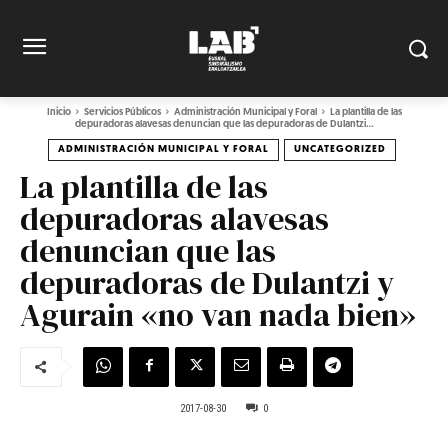
Inicio
Servicios Públicos
Administración Municipal y Foral
La plantilla de las
depuradoras alavesas denuncian que las depuradoras de Dulantzi...
ADMINISTRACIÓN MUNICIPAL Y FORAL
UNCATEGORIZED
La plantilla de las
depuradoras alavesas
denuncian que las
depuradoras de Dulantzi y
Agurain «no van nada bien»
2017-08-30
0