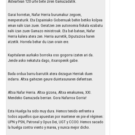
Asteartean 120 urte bete ziren Gamazadatik.
Garai horretan, Nafar Herria burumakur zegoen,
menperaturik. Eta Espainiako Gobernuak behin betiko kolpea
eman nahi izan zuen. Geratzen zen autonomia fiskala ezabatu
nahi izan zuen Gamazo ministroak. Eta bat-batean, Nafar
Herria kalera atera zen. Herria aurretik, Diputazioa haren
atzetik. Horrela behar du izan orain ere.
Kapitalaren aurkako borroka oso gogorra izaten ari da.
Jende asko nekatuta dago, itxaropenik gabe.
Bada ordua barru-barrutik atera dezagun Herriak duen
indarra. Altxa gaitezen geure duintasunaren defentsan.
Altxa Nafar Herria. Altxa gizona, Altxa emakumea, XXI.
Mendeko Gamazada berrian. Gora Nafarroa Gorria!
Esta Huelga ha sido muy dura. Hemos tenido enfrente a
todos aquellos que apuestan por mantener en pie el régimen:
UPN y PSN, Patronal y Opus Dei, UGT y CCOO. Hemos sacado
la huelga contra viento y marea, y nunca mejor dicho.