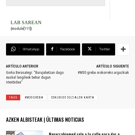
LAB SAREAN
{module[111]}
WhatsApp
Facebook
Twitter
ARTÍCULO ANTERIOR
ARTÍCULO SIGUIENTE
Gorka Berasategi: “Burujabetzan dago
#M30 greba orokorreko argazkiak
euskal langileok behar dugun
irtenbidea”
TAGS
#M30GREBA
ESKUBIDE SOZIALEN KARTA
AZKEN ALBISTEAK | ÚLTIMAS NOTICIAS
Navarrabiomed sale a la calle para dar a