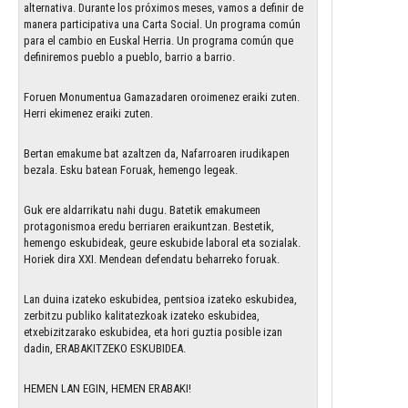
alternativa. Durante los próximos meses, vamos a definir de
manera participativa una Carta Social. Un programa común
para el cambio en Euskal Herria. Un programa común que
definiremos pueblo a pueblo, barrio a barrio.
Foruen Monumentua Gamazadaren oroimenez eraiki zuten.
Herri ekimenez eraiki zuten.
Bertan emakume bat azaltzen da, Nafarroaren irudikapen
bezala. Esku batean Foruak, hemengo legeak.
Guk ere aldarrikatu nahi dugu. Batetik emakumeen
protagonismoa eredu berriaren eraikuntzan. Bestetik,
hemengo eskubideak, geure eskubide laboral eta sozialak.
Horiek dira XXI. Mendean defendatu beharreko foruak.
Lan duina izateko eskubidea, pentsioa izateko eskubidea,
zerbitzu publiko kalitatezkoak izateko eskubidea,
etxebizitzarako eskubidea, eta hori guztia posible izan
dadin, ERABAKITZEKO ESKUBIDEA.
HEMEN LAN EGIN, HEMEN ERABAKI!