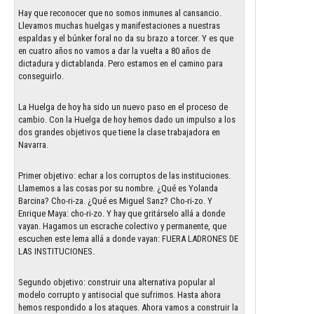
Hay que reconocer que no somos inmunes al cansancio.
Llevamos muchas huelgas y manifestaciones a nuestras
espaldas y el búnker foral no da su brazo a torcer. Y es que
en cuatro años no vamos a dar la vuelta a 80 años de
dictadura y dictablanda. Pero estamos en el camino para
conseguirlo.
La Huelga de hoy ha sido un nuevo paso en el proceso de
cambio. Con la Huelga de hoy hemos dado un impulso a los
dos grandes objetivos que tiene la clase trabajadora en
Navarra.
Primer objetivo: echar a los corruptos de las instituciones.
Llamemos a las cosas por su nombre. ¿Qué es Yolanda
Barcina? Cho-ri-za. ¿Qué es Miguel Sanz? Cho-ri-zo. Y
Enrique Maya: cho-ri-zo. Y hay que gritárselo allá a donde
vayan. Hagamos un escrache colectivo y permanente, que
escuchen este lema allá a donde vayan: FUERA LADRONES DE
LAS INSTITUCIONES.
Segundo objetivo: construir una alternativa popular al
modelo corrupto y antisocial que sufrimos. Hasta ahora
hemos respondido a los ataques. Ahora vamos a construir la