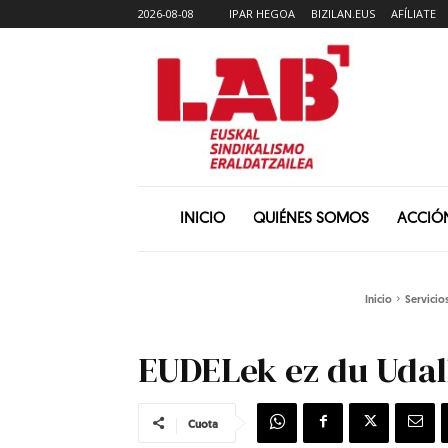
2026-08-08
IPAR HEGOA
BIZILAN.EUS
AFÍLIATE
INICIO
QUIÉNES SOMOS
ACCIÓ
Inicio
Servicio
EUDELek ez du Udal
Cuota