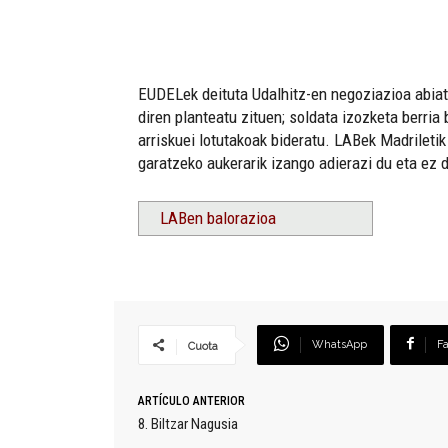
EUDELek deituta Udalhitz-en negoziazioa abiat
diren planteatu zituen; soldata izozketa berria b
arriskuei lotutakoak bideratu. LABek Madrileti
garatzeko aukerarik izango adierazi du eta ez 
LABen balorazioa
WhatsApp
F
Cuota
ARTÍCULO ANTERIOR
8. Biltzar Nagusia