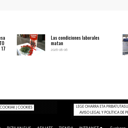
esa
Las condiciones laborales
BTO
matan
 17
2026-08-06
LEGE OHARRA ETA PRIBATUTASUN
COOKIAK | COOKIES
AVISO LEGAL Y POLÍTICA DE 