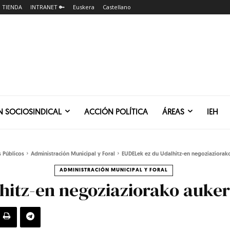
TIENDA
INTRANET 🔑
Euskera
Castellano
N SOCIOSINDICAL
ACCIÓN POLÍTICA
ÁREAS
IEH
s Públicos
Administración Municipal y Foral
EUDELek ez du Udalhitz-en negoziaziorako
ADMINISTRACIÓN MUNICIPAL Y FORAL
hitz-en negoziaziorako auker