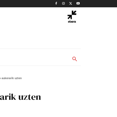
 aukerarik uzten
arik uzten