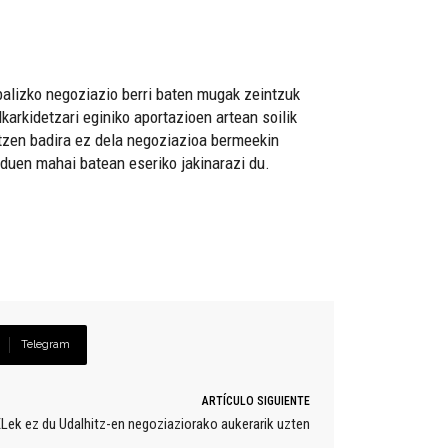
balizko negoziazio berri baten mugak zeintzuk
elkarkidetzari eginiko aportazioen artean soilik
atzen badira ez dela negoziazioa bermeekin
 duen mahai batean eseriko jakinarazi du.
Telegram
ARTÍCULO SIGUIENTE
Lek ez du Udalhitz-en negoziaziorako aukerarik uzten