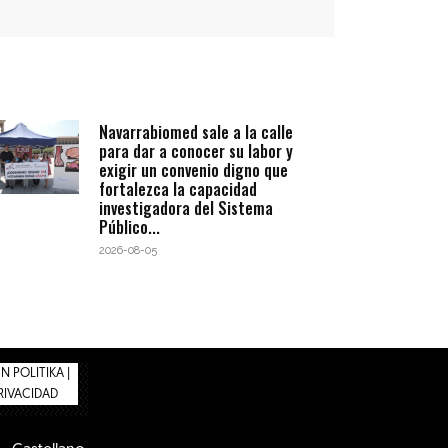
Navarrabiomed sale a la calle
para dar a conocer su labor y
exigir un convenio digno que
fortalezca la capacidad
investigadora del Sistema
Público...
2026-08-05
 POLITIKA |
PRIVACIDAD