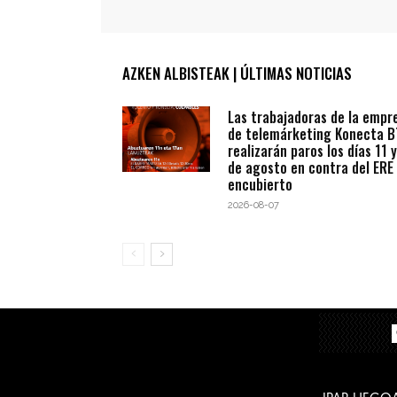
AZKEN ALBISTEAK | ÚLTIMAS NOTICIAS
Las trabajadoras de la empr
de telemárketing Konecta 
realizarán paros los días 11 y
de agosto en contra del ERE
encubierto
2026-08-07