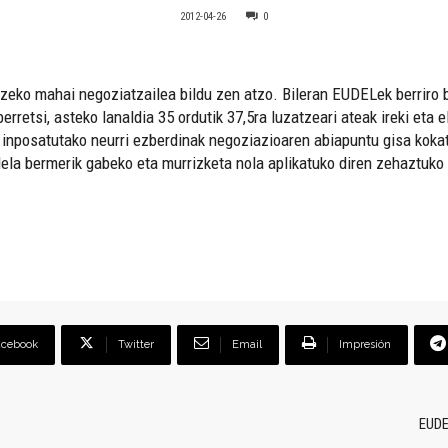
2012-04-26
0
zeko mahai negoziatzailea bildu zen atzo. Bileran EUDELek berriro 
erretsi, asteko lanaldia 35 ordutik 37,5ra luzatzeari ateak ireki eta 
k inposatutako neurri ezberdinak negoziazioaren abiapuntu gisa kok
dela bermerik gabeko eta murrizketa nola aplikatuko diren zehaztuko
acebook
Twitter
Email
Impresión
EUDE