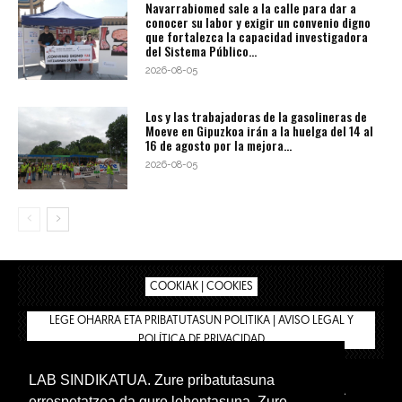
Navarrabiomed sale a la calle para dar a
conocer su labor y exigir un convenio digno
que fortalezca la capacidad investigadora
del Sistema Público...
2026-08-05
Los y las trabajadoras de la gasolineras de
Moeve en Gipuzkoa irán a la huelga del 14 al
16 de agosto por la mejora...
2026-08-05
COOKIAK | COOKIES
LEGE OHARRA ETA PRIBATUTASUN POLITIKA | AVISO LEGAL Y
POLÍTICA DE PRIVACIDAD
LAB SINDIKATUA. Zure pribatutasuna
IPAR HEGOA
BIZILAN.EUS
AFÍLIATE
TIENDA
errespetatzea da gure lehentasuna. Zure