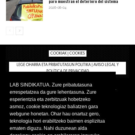
paro muestran el deterioro del sistema
2026-08-04
COOKIAK | COOKIES
LEGE OHARRA ETA PRIBATUTASUN POLITIKA | AVISO LEGAL Y
POLÍTICA DE PRIVACIDAD
LAB SINDIKATUA. Zure pribatutasuna
IPAR HEGOA
BIZILAN.EUS
AFÍLIATE
TIENDA
errespetatzea da gure lehentasuna. Zure
INTRANET 🔑
Euskera
Castellano
esperientzia eta zerbitzuak hobetzeko
asmoz, cookie teknologiaz baliatzen gara
webgune honetan. Ohar hau onartuz gero,
teknologia hori erabiltzeko baimen esplizitua
ematen diguzu. Nahi duzunean alda