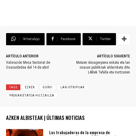
WhatsApp
Facebook
Twitter
ARTÍCULO ANTERIOR
ARTÍCULO SIGUIENTE
Valoración Mesa Sectorial de
Mutuen desagerpena eskatu eta lan
Osasunbidea del 14 de abril
osasun publikoak aldarrikatu ditu
LABek Tafalla eta Irurtzunen
TAGS
EZKER
GORVI
LAN-ISTRIPUAK
PREKARIETATEA-HILTZAILEA
AZKEN ALBISTEAK | ÚLTIMAS NOTICIAS
Las trabajadoras de la empresa de